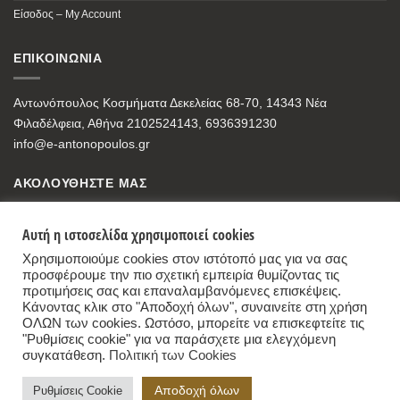
Είσοδος – My Account
ΕΠΙΚΟΙΝΩΝΙΑ
Αντωνόπουλος Κοσμήματα Δεκελείας 68-70, 14343 Νέα
Φιλαδέλφεια, Αθήνα 2102524143, 6936391230
info@e-antonopoulos.gr
ΑΚΟΛΟΥΘΗΣΤΕ ΜΑΣ
Αυτή η ιστοσελίδα χρησιμοποιεί cookies
Χρησιμοποιούμε cookies στον ιστότοπό μας για να σας
προσφέρουμε την πιο σχετική εμπειρία θυμίζοντας τις
προτιμήσεις σας και επαναλαμβανόμενες επισκέψεις.
Κάνοντας κλικ στο "Αποδοχή όλων", συναινείτε στη χρήση
ΟΛΩΝ των cookies. Ωστόσο, μπορείτε να επισκεφτείτε τις
"Ρυθμίσεις cookie" για να παράσχετε μια ελεγχόμενη
συγκατάθεση.
Πολιτική των Cookies
Antonopoulos Jewelry Store
,
68-70, Dekelias Str, 14343 Nea Filadelfia, Athens
Αποδοχή όλων
Ρυθμίσεις Cookie