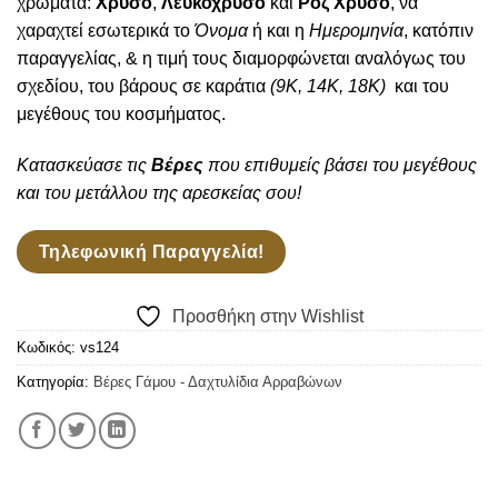
χρώματα:
Χρυσό
,
Λευκόχρυσο
και
Ροζ Χρυσό
, να
χαραχτεί εσωτερικά το
Όνομα
ή και η
Ημερομηνία
, κατόπιν
παραγγελίας, & η τιμή τους διαμορφώνεται αναλόγως του
σχεδίου, του βάρους σε καράτια
(9Κ, 14Κ, 18Κ)
και του
μεγέθους του κοσμήματος.
Κατασκεύασε τις
Βέρες
που επιθυμείς βάσει του μεγέθους
και του μετάλλου της αρεσκείας σου!
Τηλεφωνική Παραγγελία!
Προσθήκη στην Wishlist
Κωδικός:
vs124
Κατηγορία:
Βέρες Γάμου - Δαχτυλίδια Αρραβώνων