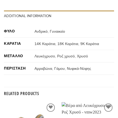
ADDITIONAL INFORMATION
ΦΎΛΟ
Ανδρικό
,
Γυναικείο
ΚΑΡΆΤΙΑ
14Κ Καράτια
,
18Κ Καράτια
,
9Κ Καράτια
ΜΈΤΑΛΛΟ
Λευκόχρυσο
,
Ροζ χρυσό
,
Χρυσό
ΠΕΡΊΣΤΑΣΗ
Αρραβώνα
,
Γάμου
,
Νυφικά-Νύφης
RELATED PRODUCTS
Προσθήκη
Προσθήκη