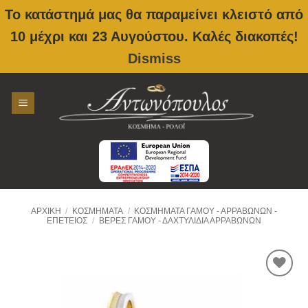
Το κατάστημά μας θα παραμείνει κλειστό από
10 μέχρι και 23 Αυγούστου. Καλές διακοπές!
Dismiss
Skip
to
content
ΑΡΧΙΚΉ
/
ΚΟΣΜΉΜΑΤΑ
/
ΚΟΣΜΉΜΑΤΑ ΓΆΜΟΥ - ΑΡΡΑΒΏΝΩΝ -
ΕΠΈΤΕΙΟΣ
/
ΒΈΡΕΣ ΓΆΜΟΥ - ΔΑΧΤΥΛΊΔΙΑ ΑΡΡΑΒΏΝΩΝ
Προσθήκη
στην