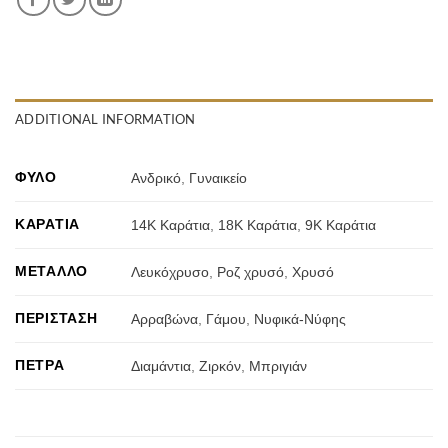
ADDITIONAL INFORMATION
ΦΎΛΟ
Ανδρικό
,
Γυναικείο
ΚΑΡΆΤΙΑ
14Κ Καράτια
,
18Κ Καράτια
,
9Κ Καράτια
ΜΈΤΑΛΛΟ
Λευκόχρυσο
,
Ροζ χρυσό
,
Χρυσό
ΠΕΡΊΣΤΑΣΗ
Αρραβώνα
,
Γάμου
,
Νυφικά-Νύφης
ΠΈΤΡΑ
Διαμάντια
,
Ζιρκόν
,
Μπριγιάν