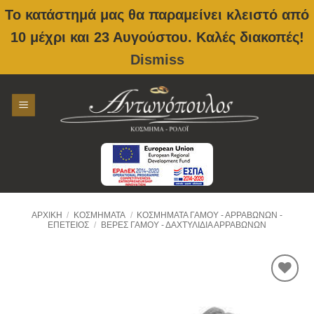
Το κατάστημά μας θα παραμείνει κλειστό από
10 μέχρι και 23 Αυγούστου. Καλές διακοπές!
Dismiss
Skip
to
content
ΑΡΧΙΚΉ
/
ΚΟΣΜΉΜΑΤΑ
/
ΚΟΣΜΉΜΑΤΑ ΓΆΜΟΥ - ΑΡΡΑΒΏΝΩΝ -
ΕΠΈΤΕΙΟΣ
/
ΒΈΡΕΣ ΓΆΜΟΥ - ΔΑΧΤΥΛΊΔΙΑ ΑΡΡΑΒΏΝΩΝ
Προσθήκη
στην