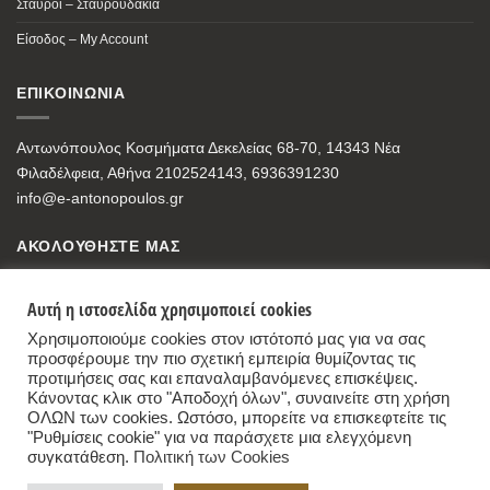
Σταυροί – Σταυρουδάκια
Είσοδος – My Account
ΕΠΙΚΟΙΝΩΝΙΑ
Αντωνόπουλος Κοσμήματα Δεκελείας 68-70, 14343 Νέα
Φιλαδέλφεια, Αθήνα 2102524143, 6936391230
info@e-antonopoulos.gr
ΑΚΟΛΟΥΘΗΣΤΕ ΜΑΣ
Αυτή η ιστοσελίδα χρησιμοποιεί cookies
Χρησιμοποιούμε cookies στον ιστότοπό μας για να σας
προσφέρουμε την πιο σχετική εμπειρία θυμίζοντας τις
προτιμήσεις σας και επαναλαμβανόμενες επισκέψεις.
Κάνοντας κλικ στο "Αποδοχή όλων", συναινείτε στη χρήση
ΟΛΩΝ των cookies. Ωστόσο, μπορείτε να επισκεφτείτε τις
"Ρυθμίσεις cookie" για να παράσχετε μια ελεγχόμενη
συγκατάθεση.
Πολιτική των Cookies
Antonopoulos Jewelry Store
,