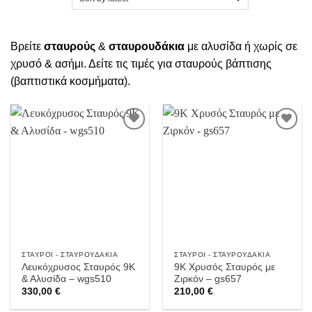
Βρείτε
σταυρούς
&
σταυρουδάκια
με αλυσίδα ή χωρίς σε
χρυσό & ασήμι. Δείτε τις τιμές για σταυρούς βάπτισης
(βαπτιστικά κοσμήματα).
Προσθήκη
Προσθήκη
στην
στην
Wishlist
Wishlist
ΣΤΑΥΡΟΊ - ΣΤΑΥΡΟΥΔΆΚΙΑ
ΣΤΑΥΡΟΊ - ΣΤΑΥΡΟΥΔΆΚΙΑ
Λευκόχρυσος Σταυρός 9Κ
9Κ Χρυσός Σταυρός με
& Αλυσίδα – wgs510
Ζιρκόν – gs657
330,00
€
210,00
€