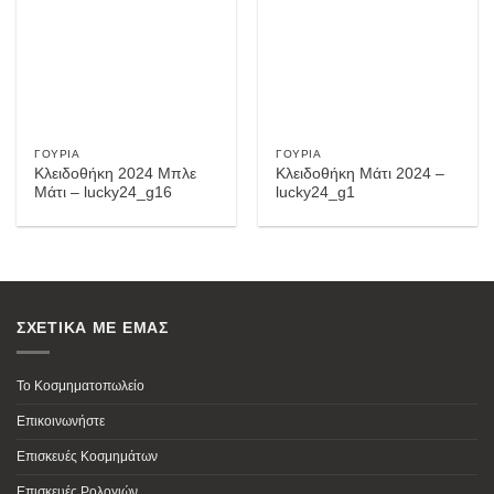
Wishlist
Wishlist
ΓΟΎΡΙΑ
ΓΟΎΡΙΑ
Κλειδοθήκη 2024 Μπλε
Κλειδοθήκη Μάτι 2024 –
Μάτι – lucky24_g16
lucky24_g1
ΣΧΕΤΙΚΑ ΜΕ ΕΜΑΣ
Το Κοσμηματοπωλείο
Επικοινωνήστε
Επισκευές Κοσμημάτων
Επισκευές Ρολογιών