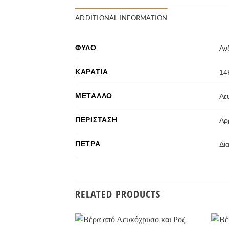
ADDITIONAL INFORMATION
ΦΎΛΟ
Αν
ΚΑΡΆΤΙΑ
14
ΜΈΤΑΛΛΟ
Λε
ΠΕΡΊΣΤΑΣΗ
Αρ
ΠΈΤΡΑ
Δι
RELATED PRODUCTS