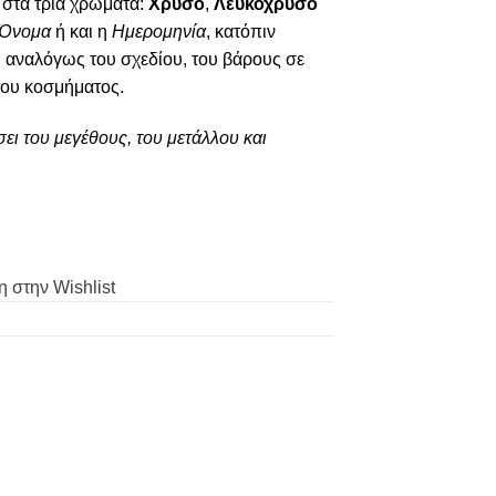
στα τρία χρώματα:
Χρυσό
,
Λευκόχρυσο
Όνομα
ή και η
Ημερομηνία
, κατόπιν
ι αναλόγως του σχεδίου, του βάρους σε
του κοσμήματος.
ει του μεγέθους, του μετάλλου και
 στην Wishlist