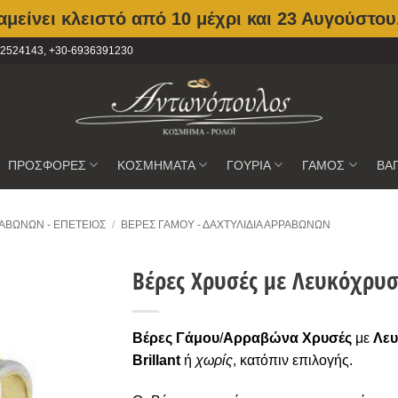
μείνει κλειστό από 10 μέχρι και 23 Αυγούστου
2102524143, +30-6936391230
ΠΡΟΣΦΟΡΕΣ
ΚΟΣΜΗΜΑΤΑ
ΓΟΥΡΙΑ
ΓΑΜΟΣ
ΒΑ
ΑΒΏΝΩΝ - ΕΠΈΤΕΙΟΣ
/
ΒΈΡΕΣ ΓΆΜΟΥ - ΔΑΧΤΥΛΊΔΙΑ ΑΡΡΑΒΏΝΩΝ
Βέρες Χρυσές με Λευκόχρυ
Προσθήκη
στην
Βέρες Γάμου
/
Αρραβώνα Χρυσές
με
Λε
Wishlist
Brillant
ή
χωρίς
, κατόπιν επιλογής.