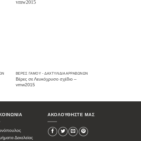
ήκη
Προσθήκη
στην
st
Wishlist
ΝΩΝ
ΒΈΡΕΣ ΓΆΜΟΥ - ΔΑΧΤΥΛΊΔΙΑ ΑΡΡΑΒΏΝΩΝ
Βέρες σε Λευκόχρυσο σχέδιο –
vmw2015
ΚΟΙΝΩΝΙΑ
ΑΚΟΛΟΥΘΗΣΤΕ ΜΑΣ
ωνόπουλος
ήματα Δεκελείας