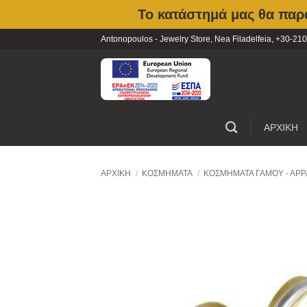
Το κατάστημά μας θα παρα
Skip
Antonopoulos - Jewelry Store, Nea Filadelfeia, +30-
to
content
ΑΡΧΙΚΗ
ΑΡΧΙΚΉ
/
ΚΟΣΜΉΜΑΤΑ
/
ΚΟΣΜΉΜΑΤΑ ΓΆΜΟΥ - ΑΡΡ