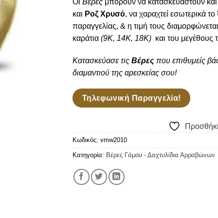
Οι
Βέρες
μπορούν να κατασκευαστούν και 
και
Ροζ Χρυσό
, να χαραχτεί εσωτερικά το
παραγγελίας, & η τιμή τους διαμορφώνετα
καράτια
(9Κ, 14Κ, 18Κ)
και του μεγέθους 
Κατασκεύασε τις
Βέρες
που επιθυμείς βάσ
διαμαντιού της αρεσκείας σου!
Τηλεφωνική Παραγγελία!
Προσθήκη
Κωδικός:
vmw2010
Κατηγορία:
Βέρες Γάμου - Δαχτυλίδια Αρραβώνων