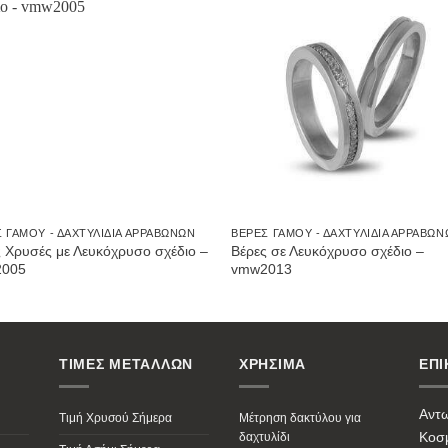
Προσθήκη
Προσθ
στην
στην
Wishlist
Wishli
 ΓΆΜΟΥ - ΔΑΧΤΥΛΊΔΙΑ ΑΡΡΑΒΏΝΩΝ
ΒΈΡΕΣ ΓΆΜΟΥ - ΔΑΧΤΥΛΊΔΙΑ ΑΡΡΑΒΏ
 Χρυσές με Λευκόχρυσο σχέδιο –
Βέρες σε Λευκόχρυσο σχέδιο –
005
vmw2013
ΤΙΜΕΣ ΜΕΤΑΛΛΩΝ
ΧΡΗΣΙΜΑ
ΕΠΙ
Αντ
Τιμή Χρυσού Σήμερα
Μέτρηση δακτύλου για
Κοσμ
δαχτυλίδι