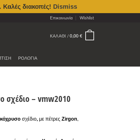
. Καλές διακοπές!
Dismiss
Επικοινωνία
Wishlist
0
ΚΑΛΆΘΙ /
0,00
€
ΠΤΙΣΗ
ΡΟΛΟΓΙΑ
σο σχέδιο – vmw2010
υκόχρυσο
σχέδιο
,
με πέτρες
Zirgon
,