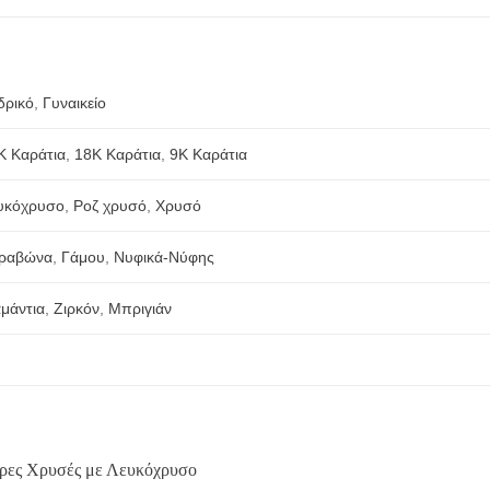
δρικό
,
Γυναικείο
Κ Καράτια
,
18Κ Καράτια
,
9Κ Καράτια
υκόχρυσο
,
Ροζ χρυσό
,
Χρυσό
ραβώνα
,
Γάμου
,
Νυφικά-Νύφης
αμάντια
,
Ζιρκόν
,
Μπριγιάν