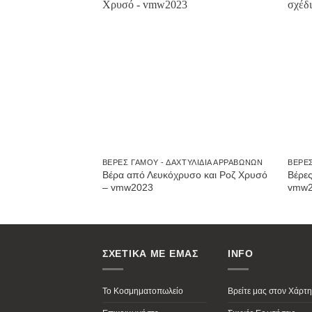
Προσθήκη
στην
Wishlist
ΒΈΡΕΣ ΓΆΜΟΥ - ΔΑΧΤΥΛΊΔΙΑ ΑΡΡΑΒΏΝΩΝ
ΒΈΡΕΣ
Βέρα από Λευκόχρυσο και Ροζ Χρυσό
Βέρες
– vmw2023
vmw2
ΣΧΕΤΙΚΑ ΜΕ ΕΜΑΣ
INFO
Το Κοσμηματοπωλείο
Βρείτε μας στον Χάρτη