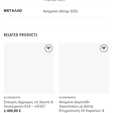
ΜΈΤΑΛΛΟ
Ασημένιο (Ασήμι 925)
RELATED PRODUCTS
Προσθήκη
Προσθήκη
στην
στην
Wishlist
Wishlist
ΚΟΣΜΉΜΑΤΑ
ΚΟΣΜΉΜΑΤΑ
Σταυρός Δίχρωμος σε Χρυσό &
Ασημένιο Δαχτυλίδι
Λευκόχρυσο Κ14 – in5157
Χειροποίητο με Διπλή
Επιχρύσωση 24 Καρατίων &
1.400,00
€