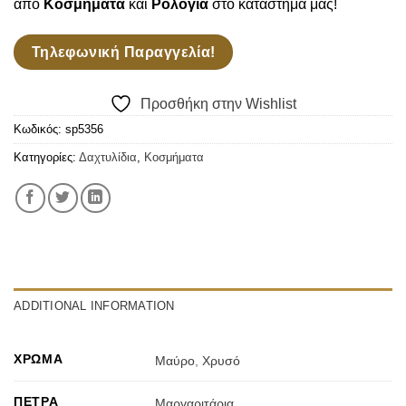
από
Κοσμήματα
και
Ρολόγια
στο κατάστημά μας!
Τηλεφωνική Παραγγελία!
Προσθήκη στην Wishlist
Κωδικός:
sp5356
Κατηγορίες:
Δαχτυλίδια
,
Κοσμήματα
ADDITIONAL INFORMATION
ΧΡΏΜΑ
Μαύρο
,
Χρυσό
ΠΈΤΡΑ
Μαργαριτάρια