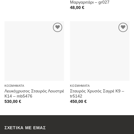
Μαργαριτάρι – gr027
48,00
€
Προσθήκη
Προσθήκη
στην
στην
Wishlist
Wishlist
ΚΟΣΜΉΜΑΤΑ
ΚΟΣΜΉΜΑΤΑ
Λευκόχρυσος Σταυρός Λουστρέ
Σταυρός Χρυσός Σαγρέ Κ9 –
K14 – mb5476
tr5142
530,00
€
450,00
€
ΣΧΕΤΙΚΑ ΜΕ ΕΜΑΣ