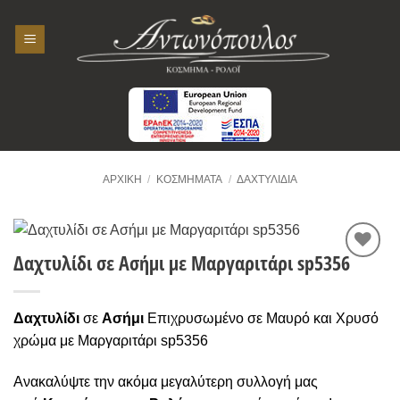
Skip
to
content
ΑΡΧΙΚΉ
/
ΚΟΣΜΉΜΑΤΑ
/
ΔΑΧΤΥΛΊΔΙΑ
Δαχτυλίδι σε Ασήμι με Μαργαριτάρι sp5356
Προσθήκη
στην
Wishlist
Δαχτυλίδι
σε
Ασήμι
Επιχρυσωμένο σε Μαυρό και Χρυσό
χρώμα με Μαργαριτάρι sp5356
Ανακαλύψτε την ακόμα μεγαλύτερη συλλογή μας