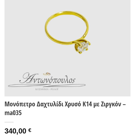
Wishlist
Μονόπετρο Δαχτυλίδι Χρυσό Κ14 με Ζιργκόν –
ma035
340,00
€