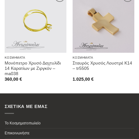
Προσθήκη
Προσθήκη
στην
στην
Wishlist
Wishlist
ΚΟΣΜΉΜΑΤΑ
ΚΟΣΜΉΜΑΤΑ
Μονόπετρο Χρυσό Δαχτυλίδι
Σταυρός Χρυσός Λουστρέ Κ14
14 Καρατίων με Ζιργκόν –
– tr5505
ma038
360,00
€
1.025,00
€
ΣΧΕΤΙΚΑ ΜΕ ΕΜΑΣ
Το Κοσμηματοπωλείο
Επικοινωνήστε