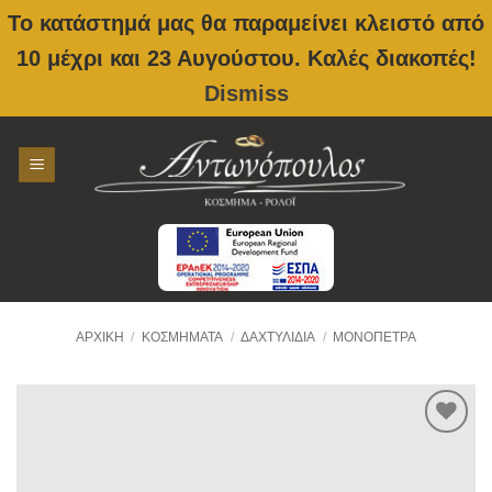
Το κατάστημά μας θα παραμείνει κλειστό από
10 μέχρι και 23 Αυγούστου. Καλές διακοπές!
Dismiss
Skip
to
content
ΑΡΧΙΚΉ
/
ΚΟΣΜΉΜΑΤΑ
/
ΔΑΧΤΥΛΊΔΙΑ
/
ΜΟΝΌΠΕΤΡΑ
Προσθήκη
στην