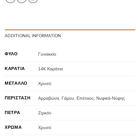
ADDITIONAL INFORMATION
ΦΎΛΟ
Γυναικείο
ΚΑΡΆΤΙΑ
14Κ Καράτια
ΜΈΤΑΛΛΟ
Χρυσό
ΠΕΡΊΣΤΑΣΗ
Αρραβώνα
,
Γάμου
,
Επέτειος
,
Νυφικά-Νύφης
ΠΈΤΡΑ
Ζιρκόν
ΧΡΏΜΑ
Χρυσό