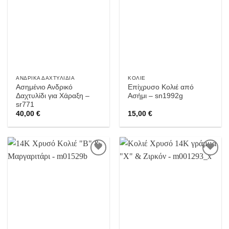
στην
στην
Wishlist
Wishlist
ΑΝΔΡΙΚΆ ΔΑΧΤΥΛΊΔΙΑ
ΚΟΛΙΈ
Ασημένιο Ανδρικό
Επίχρυσο Κολιέ από
Δαχτυλίδι για Χάραξη –
Ασήμι – sn1992g
sr771
40,00
€
15,00
€
Προσθήκη
Προσθήκη
στην
στην
Wishlist
Wishlist