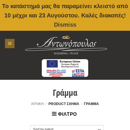
Το κατάστημά μας θα παραμείνει κλειστό από
10 μέχρι και 23 Αυγούστου. Καλές διακοπές!
Dismiss
Skip
to
content
Γράμμα
ΑΡΧΙΚΉ
/
PRODUCT ΣΧΉΜΑ
/
ΓΡΆΜΜΑ
ΦΊΛΤΡΟ