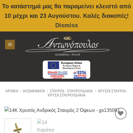
Το κατάστημά μας θα παραμείνει κλειστό από
10 μέχρι και 23 Αυγούστου. Καλές διακοπές!
Dismiss
Skip
to
content
ΑΡΧΙΚΉ
/
ΚΟΣΜΉΜΑΤΑ
/
ΣΤΑΥΡΟΊ - ΣΤΑΥΡΟΥΔΆΚΙΑ
/
ΧΡΥΣΟΙ ΣΤΑΥΡΟΊ -
ΧΡΥΣΆ ΣΤΑΥΡΟΥΔΆΚΙΑ
Προσθήκη
στην