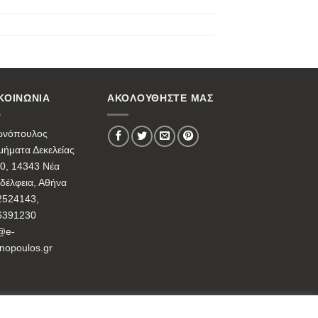
ΚΟΙΝΩΝΙΑ
ΑΚΟΛΟΥΘΗΣΤΕ ΜΑΣ
ωνόπουλος
ήματα Δεκελείας
0, 14343 Νέα
δέλφεια, Αθήνα
2524143,
6391230
@e-
nopoulos.gr