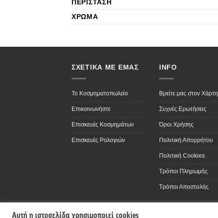
ΠΕΡΊΣΤΑΣΗ
ΧΡΏΜΑ
ΣΧΕΤΙΚΑ ΜΕ ΕΜΑΣ
INFO
Το Κοσμηματοπωλείο
Βρείτε μας στον Χάρτη
Επικοινωνήστε
Συχνές Ερωτήσεις
Επισκευές Κοσμημάτων
Όροι Χρήσης
Επισκευές Ρολογιών
Πολιτική Απορρήτου
Πολιτική Cookies
Τρόποι Πληρωμής
Τρόποι Αποστολής
Αυτή η ιστοσελίδα χρησιμοποιεί cookies
Antonopoulos Jewelry Store
,