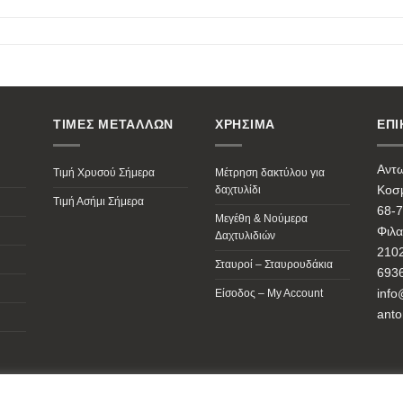
ΤΙΜΕΣ ΜΕΤΑΛΛΩΝ
ΧΡΗΣΙΜΑ
ΕΠΙ
Αντ
Τιμή Χρυσού Σήμερα
Μέτρηση δακτύλου για
Κοσμ
δαχτυλίδι
Τιμή Ασήμι Σήμερα
68-7
Μεγέθη & Νούμερα
Φιλα
Δαχτυλιδιών
210
Σταυροί – Σταυρουδάκια
693
info
Είσοδος – My Account
anto