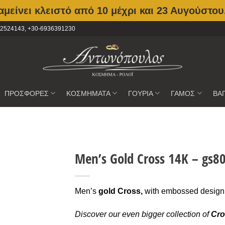
μείνει κλειστό από 10 μέχρι και 23 Αυγούστου
2102524143, +30-6936391230
ΠΡΟΣΦΟΡΕΣ
ΚΟΣΜΗΜΑΤΑ
ΓΟΥΡΙΑ
ΓΑΜΟΣ
ΒΑ
Men’s Gold Cross 14K – gs8
Προσθήκη
στην
Men’s
gold Cross,
with embossed design 
Wishlist
Discover our even bigger collection of
Cr