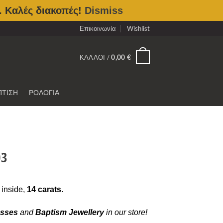
. Καλές διακοπές!
Dismiss
Επικοινωνία
Wishlist
0
ΚΑΛΆΘΙ /
0,00
€
ΠΤΙΣΗ
ΡΟΛΟΓΙΑ
03
inside,
14 carats
.
osses
and
Baptism
Jewellery
in our store!