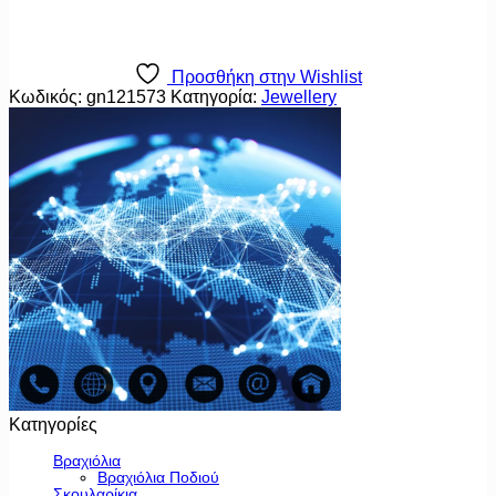
Προσθήκη στην Wishlist
Κωδικός:
gn121573
Κατηγορία:
Jewellery
Κατηγορίες
Βραχιόλια
Βραχιόλια Ποδιού
Σκουλαρίκια