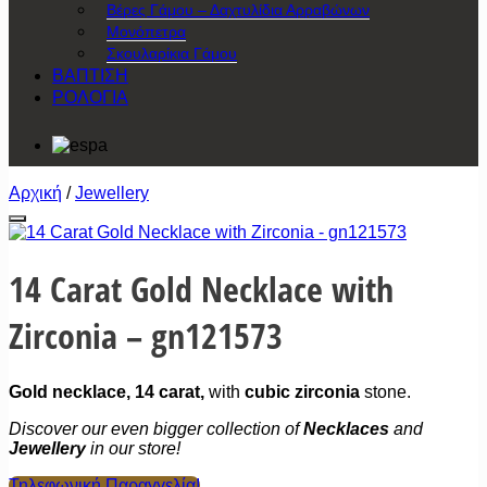
Βέρες Γάμου – Δαχτυλίδια Αρραβώνων
Μονόπετρα
Σκουλαρίκια Γάμου
ΒΑΠΤΙΣΗ
ΡΟΛΟΓΙΑ
Αρχική
/
Jewellery
Προσθήκη στην Wishlist
14 Carat Gold Necklace with
Zirconia – gn121573
Gold necklace, 14 carat,
with
cubic zirconia
stone.
Discover our even bigger collection of
Necklaces
and
Jewellery
in our store!
Τηλεφωνική Παραγγελία!