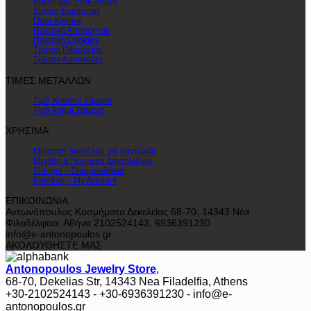
Βρείτε μας στον Χάρτη
Συχνές Ερωτήσεις
Όροι Χρήσης
Πολιτική Απορρήτου
Πολιτική Cookies
Τρόποι Πληρωμής
Τρόποι Αποστολής
ΤΙΜΕΣ ΜΕΤΑΛΛΩΝ
Τιμή Χρυσού Σήμερα
Τιμή Ασήμι Σήμερα
ΧΡΗΣΙΜΑ
Μέτρηση δακτύλου για δαχτυλίδι
Μεγέθη & Νούμερα Δαχτυλιδιών
Σταυροί – Σταυρουδάκια
Είσοδος – My Account
ΕΠΙΚΟΙΝΩΝΙΑ
Αντωνόπουλος Κοσμήματα Δεκελείας 68-70, 14343 Νέα
Φιλαδέλφεια, Αθήνα 2102524143, 6936391230
info@e-antonopoulos.gr
ΑΚΟΛΟΥΘΗΣΤΕ ΜΑΣ
Antonopoulos Jewelry Store
,
68-70, Dekelias Str, 14343 Nea Filadelfia, Athens
+30-2102524143 - +30-6936391230 - info@e-
antonopoulos.gr