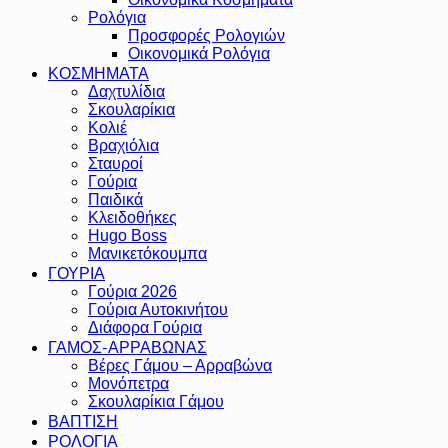
Ρολόγια
Προσφορές Ρολογιών
Οικονομικά Ρολόγια
ΚΟΣΜΗΜΑΤΑ
Δαχτυλίδια
Σκουλαρίκια
Κολιέ
Βραχιόλια
Σταυροί
Γούρια
Παιδικά
Κλειδοθήκες
Hugo Boss
Μανικετόκουμπα
ΓΟΥΡΙΑ
Γούρια 2026
Γούρια Αυτοκινήτου
Διάφορα Γούρια
ΓΑΜΟΣ-ΑΡΡΑΒΩΝΑΣ
Βέρες Γάμου – Αρραβώνα
Μονόπετρα
Σκουλαρίκια Γάμου
ΒΑΠΤΙΣΗ
ΡΟΛΟΓΙΑ