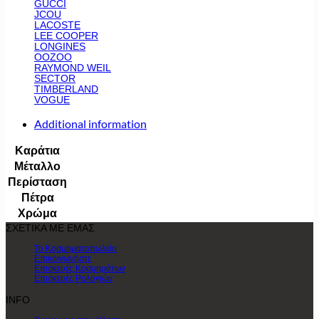
GUCCI
JCOU
LACOSTE
LEE COOPER
LONGINES
OOZOO
RAYMOND WEIL
SECTOR
TIMBERLAND
VOGUE
Additional information
Καράτια
Μέταλλο
Περίσταση
Πέτρα
Χρώμα
ΣΧΕΤΙΚΑ ΜΕ ΕΜΑΣ
Το Κοσμηματοπωλείο
Επικοινωνήστε
Επισκευές Κοσμημάτων
Επισκευές Ρολογιών
INFO