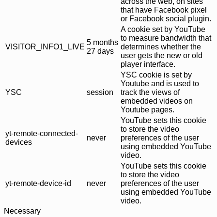
across the web, on sites
that have Facebook pixel
or Facebook social plugin.
A cookie set by YouTube
to measure bandwidth that
5 months
VISITOR_INFO1_LIVE
determines whether the
27 days
user gets the new or old
player interface.
YSC cookie is set by
Youtube and is used to
YSC
session
track the views of
embedded videos on
Youtube pages.
YouTube sets this cookie
to store the video
yt-remote-connected-
never
preferences of the user
devices
using embedded YouTube
video.
YouTube sets this cookie
to store the video
yt-remote-device-id
never
preferences of the user
using embedded YouTube
video.
Necessary