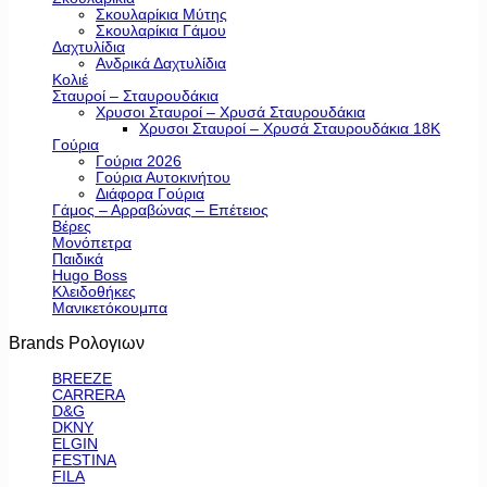
Σκουλαρίκια Μύτης
Σκουλαρίκια Γάμου
Δαχτυλίδια
Ανδρικά Δαχτυλίδια
Κολιέ
Σταυροί – Σταυρουδάκια
Χρυσοι Σταυροί – Χρυσά Σταυρουδάκια
Χρυσοι Σταυροί – Χρυσά Σταυρουδάκια 18Κ
Γούρια
Γούρια 2026
Γούρια Αυτοκινήτου
Διάφορα Γούρια
Γάμος – Αρραβώνας – Επέτειος
Βέρες
Μονόπετρα
Παιδικά
Hugo Boss
Κλειδοθήκες
Μανικετόκουμπα
Brands Ρολογιων
BREEZE
CARRERA
D&G
DKNY
ELGIN
FESTINA
FILA