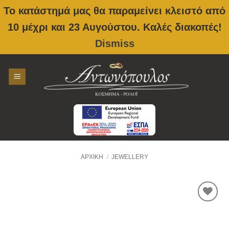
Το κατάστημά μας θα παραμείνει κλειστό από
10 μέχρι και 23 Αυγούστου. Καλές διακοπές!
Dismiss
Skip
to
content
ΑΡΧΙΚΉ
/
JEWELLERY
Προσθήκη
στην