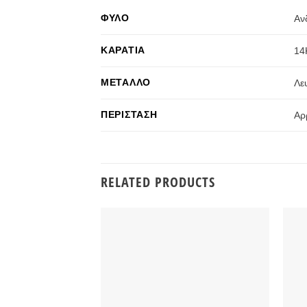
ΦΎΛΟ
Αν
ΚΑΡΆΤΙΑ
14
ΜΈΤΑΛΛΟ
Λε
ΠΕΡΊΣΤΑΣΗ
Αρ
RELATED PRODUCTS
Προσθήκη
στην
Wishlist