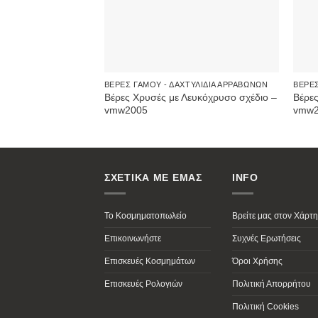
ΒΈΡΕΣ ΓΆΜΟΥ - ΔΑΧΤΥΛΊΔΙΑ ΑΡΡΑΒΏΝΩΝ
ΒΈΡΕΣ
Βέρες Χρυσές με Λευκόχρυσο σχέδιο –
Βέρες
vmw2005
vmw2
ΣΧΕΤΙΚΑ ΜΕ ΕΜΑΣ
INFO
Το Κοσμηματοπωλείο
Βρείτε μας στον Χάρτη
Επικοινωνήστε
Συχνές Ερωτήσεις
Επισκευές Κοσμημάτων
Όροι Χρήσης
Επισκευές Ρολογιών
Πολιτική Απορρήτου
Πολιτική Cookies