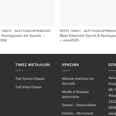
 ΓΆΜΟΥ - ΔΑΧΤΥΛΊΔΙΑ ΑΡΡΑΒΏΝΩΝ
ΒΈΡΕΣ ΓΆΜΟΥ - ΔΑΧΤΥΛΊΔΙΑ ΑΡΡΑΒΏ
 Λευκόχρυσες και Χρυσές –
Βέρα Κλασσική Χρυσή & Λευκόχρ
004
– vmw2020
ΤΙΜΕΣ ΜΕΤΑΛΛΩΝ
ΧΡΗΣΙΜΑ
ΕΠΙ
Αντ
Τιμή Χρυσού Σήμερα
Μέτρηση δακτύλου για
Κοσμ
δαχτυλίδι
Τιμή Ασήμι Σήμερα
68-7
Μεγέθη & Νούμερα
Φιλα
Δαχτυλιδιών
210
Σταυροί – Σταυρουδάκια
693
info
Είσοδος – My Account