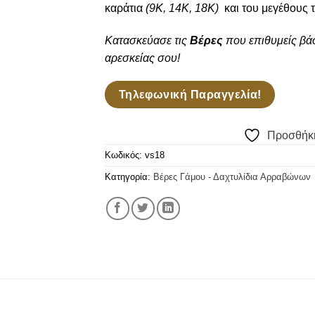
καράτια
(9Κ, 14Κ, 18Κ)
και του μεγέθους 
Κατασκεύασε τις
Βέρες
που επιθυμείς βάσ
αρεσκείας σου!
Τηλεφωνική Παραγγελία!
Προσθήκη
Κωδικός:
vs18
Κατηγορία:
Βέρες Γάμου - Δαχτυλίδια Αρραβώνων