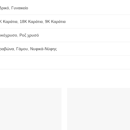
δρικό
,
Γυναικείο
Κ Καράτια
,
18Κ Καράτια
,
9Κ Καράτια
υκόχρυσο
,
Ροζ χρυσό
ραβώνα
,
Γάμου
,
Νυφικά-Νύφης
Προσθήκη
Προσθ
στην
στην
Wishlist
Wishli