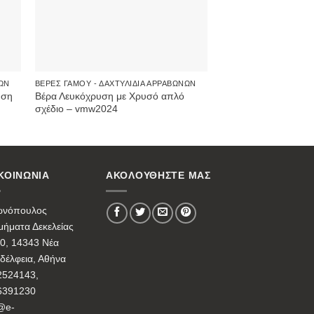
ΝΩΝ
ΒΈΡΕΣ ΓΆΜΟΥ - ΔΑΧΤΥΛΊΔΙΑ ΑΡΡΑΒΏΝΩΝ
υση
Βέρα Λευκόχρυση με Χρυσό απλό
σχέδιο – vmw2024
ΚΟΙΝΩΝΙΑ
ΑΚΟΛΟΥΘΗΣΤΕ ΜΑΣ
ωνόπουλος
ήματα Δεκελείας
0, 14343 Νέα
δέλφεια, Αθήνα
2524143,
6391230
@e-