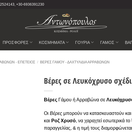
2102524143, +30-6936391230
ΠΡΟΣΦΟΡΕΣ
ΚΟΣΜΗΜΑΤΑ
ΓΟΥΡΙΑ
ΓΑΜΟΣ
ΒΑ
ΑΒΏΝΩΝ - ΕΠΈΤΕΙΟΣ
/
ΒΈΡΕΣ ΓΆΜΟΥ - ΔΑΧΤΥΛΊΔΙΑ ΑΡΡΑΒΏΝΩΝ
Βέρες σε Λευκόχρυσο σχέδι
Προσθήκη
στην
Βέρες
Γάμου ή Αρραβώνα σε
Λευκόχρυσ
Wishlist
Οι
Βέρες
μπορούν να κατασκευαστούν και 
και
Ροζ Χρυσό
, να χαραχτεί εσωτερικά το
παραγγελίας, & η τιμή τους διαμορφώνετα