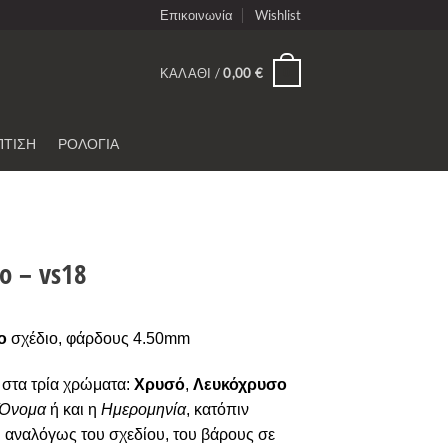
Επικοινωνία
Wishlist
0
ΚΑΛΆΘΙ /
0,00
€
ΠΤΙΣΗ
ΡΟΛΟΓΙΑ
ο – vs18
ο
σχέδιο, φάρδους 4.50mm
στα τρία χρώματα:
Χρυσό
,
Λευκόχρυσο
Όνομα
ή και η
Ημερομηνία
, κατόπιν
ι αναλόγως του σχεδίου, του βάρους σε