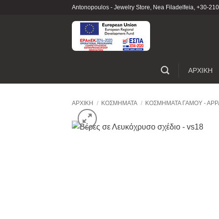
Skip
Antonopoulos - Jewelry Store, Nea Filadelfeia, +30-
to
content
ΑΡΧΙΚΗ
ΑΡΧΙΚΉ
/
ΚΟΣΜΉΜΑΤΑ
/
ΚΟΣΜΉΜΑΤΑ ΓΆΜΟΥ - ΑΡΡ