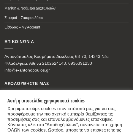
Μεγέθη & Νούμερα Δαχτυλιδιών
Σταυροί – Σταυρουδάκια
Είσοδος – My Account
ΕΠΙΚΟΙΝΩΝΙΑ
Αντωνόπουλος Κοσμήματα Δεκελείας 68-70, 14343 Νέα
Φιλαδέλφεια, Αθήνα 2102524143, 6936391230
info@e-antonopoulos.gr
ΑΚΟΛΟΥΘΗΣΤΕ ΜΑΣ
Αυτή η ιστοσελίδα χρησιμοποιεί cookies
Χρησιμοποιούμε cookies στον ιστότοπό μας για να σας
προσφέρουμε την πιο σχετική εμπειρία θυμίζοντας τις
προτιμήσεις σας και επαναλαμβανόμενες επισκέψεις.
Κάνοντας κλικ στο "Αποδοχή όλων", συναινείτε στη χρήση
ΟΛΩΝ των cookies. Ωστόσο, μπορείτε να επισκεφτείτε τις