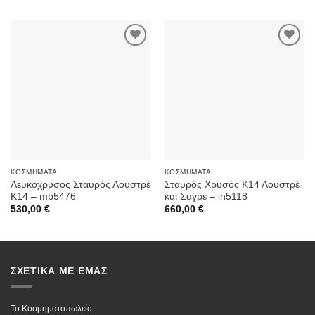
Προσθήκη
Προσθήκη
στην
στην
Wishlist
Wishlist
ΚΟΣΜΉΜΑΤΑ
ΚΟΣΜΉΜΑΤΑ
Λευκόχρυσος Σταυρός Λουστρέ
Σταυρός Χρυσός Κ14 Λουστρέ
K14 – mb5476
και Σαγρέ – in5118
530,00
€
660,00
€
ΣΧΕΤΙΚΑ ΜΕ ΕΜΑΣ
Το Κοσμηματοπωλείο