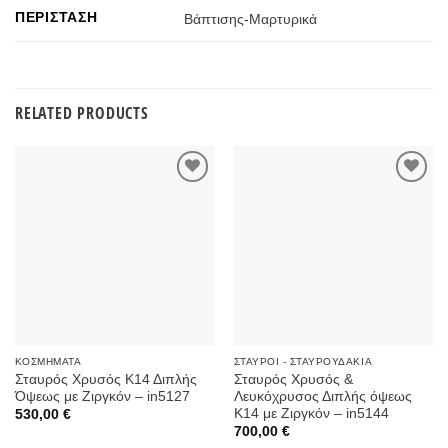
ΠΕΡΊΣΤΑΣΗ
Βάπτισης-Μαρτυρικά
RELATED PRODUCTS
Προσθήκη
Προσθήκη
στην
στην
Wishlist
Wishlist
ΚΟΣΜΉΜΑΤΑ
ΣΤΑΥΡΟΊ - ΣΤΑΥΡΟΥΔΆΚΙΑ
Σταυρός Χρυσός Κ14 Διπλής
Σταυρός Χρυσός &
Όψεως με Ζιργκόν – in5127
Λευκόχρυσος Διπλής όψεως
Κ14 με Ζιργκόν – in5144
530,00
€
700,00
€