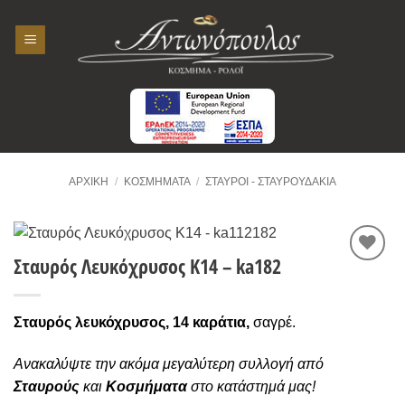
Skip
to
content
ΑΡΧΙΚΉ
/
ΚΟΣΜΉΜΑΤΑ
/
ΣΤΑΥΡΟΊ - ΣΤΑΥΡΟΥΔΆΚΙΑ
Σταυρός Λευκόχρυσος K14 – ka182
Προσθήκη
στην
Wishlist
Σταυρός λευκόχρυσος, 14 καράτια,
σαγρέ.
Ανακαλύψτε την ακόμα μεγαλύτερη συλλογή από
Σταυρούς
και
Κοσμήματα
στο κατάστημά μας!