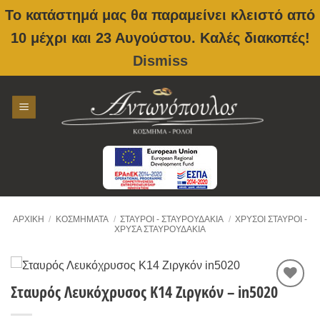
Το κατάστημά μας θα παραμείνει κλειστό από
10 μέχρι και 23 Αυγούστου. Καλές διακοπές!
Dismiss
Skip
to
content
ΑΡΧΙΚΉ
/
ΚΟΣΜΉΜΑΤΑ
/
ΣΤΑΥΡΟΊ - ΣΤΑΥΡΟΥΔΆΚΙΑ
/
ΧΡΥΣΟΙ ΣΤΑΥΡΟΊ -
ΧΡΥΣΆ ΣΤΑΥΡΟΥΔΆΚΙΑ
Σταυρός Λευκόχρυσος Κ14 Ζιργκόν – in5020
Προσθήκη
στην