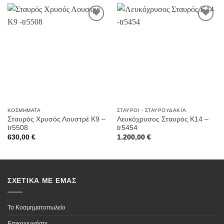
Προσθήκη
Προσθήκη
στην
στην
Wishlist
Wishlist
ΚΟΣΜΉΜΑΤΑ
ΣΤΑΥΡΟΊ - ΣΤΑΥΡΟΥΔΆΚΙΑ
Σταυρός Χρυσός Λουστρέ Κ9 –
Λευκόχρυσος Σταυρός K14 –
tr5508
tr5454
630,00
€
1.200,00
€
ΣΧΕΤΙΚΑ ΜΕ ΕΜΑΣ
Το Κοσμηματοπωλείο
Επικοινωνήστε