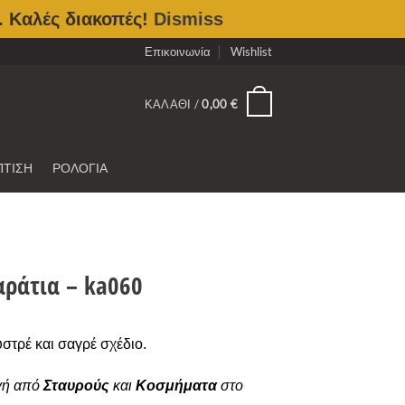
. Καλές διακοπές!
Dismiss
Επικοινωνία
Wishlist
0
ΚΑΛΆΘΙ /
0,00
€
ΠΤΙΣΗ
ΡΟΛΟΓΙΑ
αράτια – ka060
στρέ και σαγρέ σχέδιο.
γή από
Σταυρούς
και
Κοσμήματα
στο