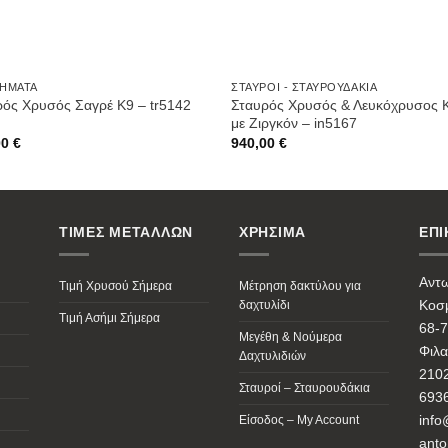
ΉΜΑΤΑ
ΣΤΑΥΡΟΊ - ΣΤΑΥΡΟΥΔΆΚΙΑ
Σταυρός Χρυσός & Λευκόχρυσος 
ρός Χρυσός Σαγρέ Κ9 – tr5142
με Ζιργκόν – in5167
00
€
940,00
€
ΤΙΜΕΣ ΜΕΤΑΛΛΩΝ
ΧΡΗΣΙΜΑ
ΕΠΙ
Αντ
Τιμή Χρυσού Σήμερα
Μέτρηση δακτύλου για
Κοσμ
δαχτυλίδι
Τιμή Ασήμι Σήμερα
68-7
Μεγέθη & Νούμερα
Φιλα
Δαχτυλιδιών
210
Σταυροί – Σταυρουδάκια
693
info
Είσοδος – My Account
anto