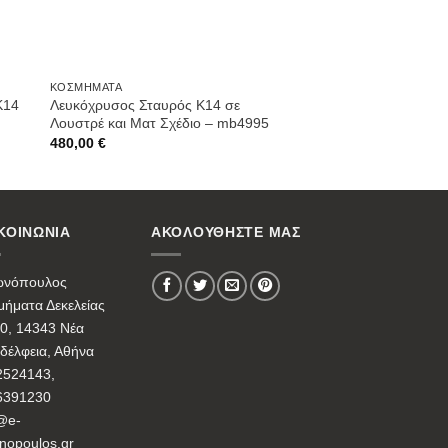
ΚΟΣΜΉΜΑΤΑ
Κ14
Λευκόχρυσος Σταυρός Κ14 σε
Λουστρέ και Ματ Σχέδιο – mb4995
480,00
€
ΚΟΙΝΩΝΙΑ
ΑΚΟΛΟΥΘΗΣΤΕ ΜΑΣ
ωνόπουλος
ήματα Δεκελείας
0, 14343 Νέα
δέλφεια, Αθήνα
2524143,
6391230
@e-
nopoulos.gr