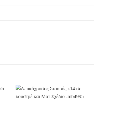
ήκη
Προσθήκη
στην
st
Wishlist