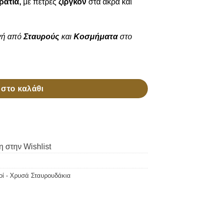
ράτια,
με πέτρες
ζιργκόν
στα άκρα και
γή από
Σταυρούς
και
Κοσμήματα
στο
στο καλάθι
 στην Wishlist
οί - Χρυσά Σταυρουδάκια