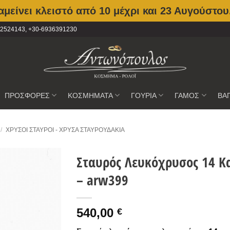
μείνει κλειστό από 10 μέχρι και 23 Αυγούστου
2102524143, +30-6936391230
ΠΡΟΣΦΟΡΕΣ
ΚΟΣΜΗΜΑΤΑ
ΓΟΥΡΙΑ
ΓΑΜΟΣ
ΒΑ
/
ΧΡΥΣΟΙ ΣΤΑΥΡΟΊ - ΧΡΥΣΆ ΣΤΑΥΡΟΥΔΆΚΙΑ
Σταυρός Λευκόχρυσος 14 Κα
– arw399
Προσθήκη
στην
Wishlist
540,00
€