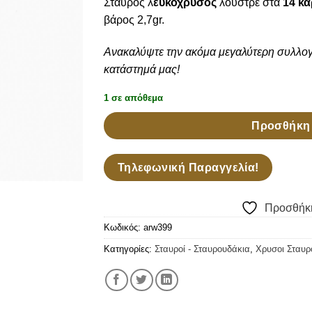
Σταυρός λ
ευκόχρυσος
λουστρέ στα
14 κα
βάρος 2,7gr.
Ανακαλύψτε την ακόμα μεγαλύτερη συλλο
κατάστημά μας!
1 σε απόθεμα
Προσθήκη 
Τηλεφωνική Παραγγελία!
Προσθήκη
Κωδικός:
arw399
Κατηγορίες:
Σταυροί - Σταυρουδάκια
,
Χρυσοι Σταυρ