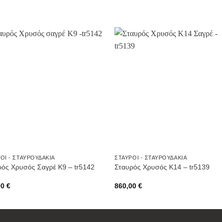
Προσθήκη
Προσθ
στην
στην
Wishlist
Wishli
ΟΊ - ΣΤΑΥΡΟΥΔΆΚΙΑ
ΣΤΑΥΡΟΊ - ΣΤΑΥΡΟΥΔΆΚΙΑ
ρός Χρυσός Σαγρέ Κ9 – tr5142
Σταυρός Χρυσός Κ14 – tr5139
00
€
860,00
€