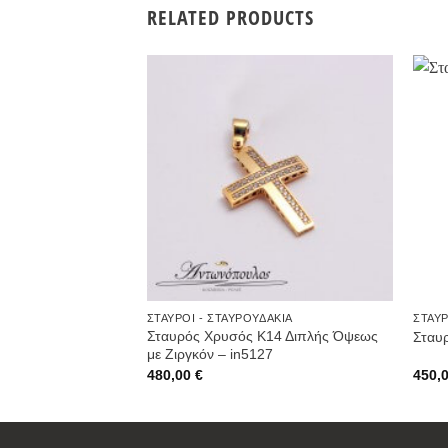
RELATED PRODUCTS
Προσθήκη
στην
Wishlist
ΣΤΑΥΡΟΊ - ΣΤΑΥΡΟΥΔΆΚΙΑ
ΣΤΑΥΡ
Σταυρός Χρυσός Κ14 Διπλής Όψεως
Σταυ
με Ζιργκόν – in5127
480,00
€
450,