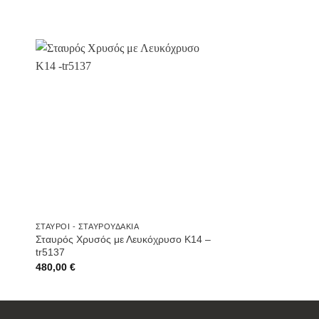
ήκη
Προσθήκη
στην
st
Wishlist
ΣΤΑΥΡΟΊ - ΣΤΑΥΡΟΥΔΆΚΙΑ
Σταυρός Χρυσός με Λευκόχρυσο Κ14 –
tr5137
480,00
€