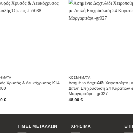
Προσθήκη
Προσθ
στην
στην
Wishlist
Wishli
ΉΜΑΤΑ
ΚΟΣΜΉΜΑΤΑ
ρός Χρυσός & Λευκόχρυσος Κ14
Ασημένιο Δαχτυλίδι Χειροποίητο μ
088
Διπλή Επιχρύσωση 24 Καρατίων 
Μαργαριτάρι – gr027
00
€
48,00
€
ΤΙΜΕΣ ΜΕΤΑΛΛΩΝ
ΧΡΗΣΙΜΑ
ΕΠΙ