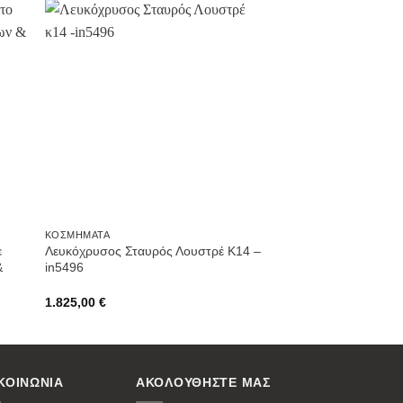
ήκη
Προσθήκη
στην
st
Wishlist
ΚΟΣΜΉΜΑΤΑ
ε
Λευκόχρυσος Σταυρός Λουστρέ Κ14 –
&
in5496
1.825,00
€
ΚΟΙΝΩΝΙΑ
ΑΚΟΛΟΥΘΗΣΤΕ ΜΑΣ