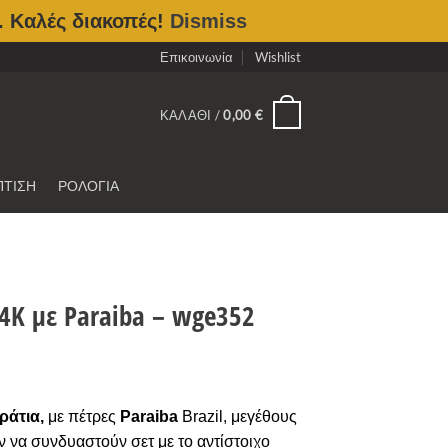
. Καλές διακοπές!
Dismiss
Επικοινωνία
Wishlist
0
ΚΑΛΆΘΙ /
0,00
€
ΠΤΙΣΗ
ΡΟΛΟΓΙΑ
4Κ με Paraiba – wge352
ράτια,
με πέτρες
Paraiba
Brazil, μεγέθους
 να συνδυαστούν σετ με το αντίστοιχο