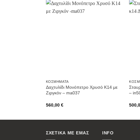
Προσθήκη
στην
Wishlist
ΚΟΣΜΉΜΑΤΑ
ΚΟΣΜ
Δαχτυλίδι Μονόπετρο Χρυσό Κ14 με
Σταυ
Ζιργκόν – ma037
– in5
560,00
€
500,
ΣΧΕΤΙΚΑ ΜΕ ΕΜΑΣ
INFO