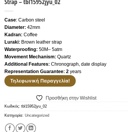
Strap – tbl15952jyu_02
Wishlist
Case
: Carbon steel
Diameter:
42mm
Kadran:
Coffee
Luraki:
Brown leather strap
Waterproofing:
50M
– 5atm
Movement Mechanism:
Quartz
Additional Features:
Chronograph, date display
Representation Guarantee: 2
years
Τηλεφωνική Παραγγελία!
Προσθήκη στην Wishlist
Κωδικός:
tbl15952jyu_02
Κατηγορία:
Uncategorized