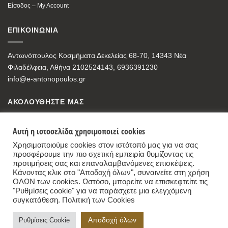
Είσοδος – My Account
ΕΠΙΚΟΙΝΩΝΙΑ
Αντωνόπουλος Κοσμήματα Δεκελείας 68-70, 14343 Νέα
Φιλαδέλφεια, Αθήνα 2102524143, 6936391230
info@e-antonopoulos.gr
ΑΚΟΛΟΥΘΗΣΤΕ ΜΑΣ
Αυτή η ιστοσελίδα χρησιμοποιεί cookies
Χρησιμοποιούμε cookies στον ιστότοπό μας για να σας
προσφέρουμε την πιο σχετική εμπειρία θυμίζοντας τις
προτιμήσεις σας και επαναλαμβανόμενες επισκέψεις.
Κάνοντας κλικ στο "Αποδοχή όλων", συναινείτε στη χρήση
ΟΛΩΝ των cookies. Ωστόσο, μπορείτε να επισκεφτείτε τις
"Ρυθμίσεις cookie" για να παράσχετε μια ελεγχόμενη
συγκατάθεση.
Πολιτική των Cookies
Antonopoulos Jewelry Store
,
68-70, Dekelias Str, 14343 Nea Filadelfia, Athens
Αποδοχή όλων
Ρυθμίσεις Cookie