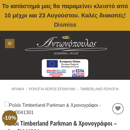
Το κατάστημά μας θα παραμείνει κλειστό από
10 μέχρι και 23 Αυγούστου. Καλές διακοπές!
Dismiss
Skip
to
content
ΑΡΧΙΚΉ
/
ΡΟΛΌΓΙΑ ΧΕΙΡΌΣ ΕΠΏΝΥΜΑ
/
TIMBERLAND ΡΟΛΌΓΙΑ
-10%
Προσθήκη
Ρολόι Timberland Parkman & Χρονογράφοι –
στην