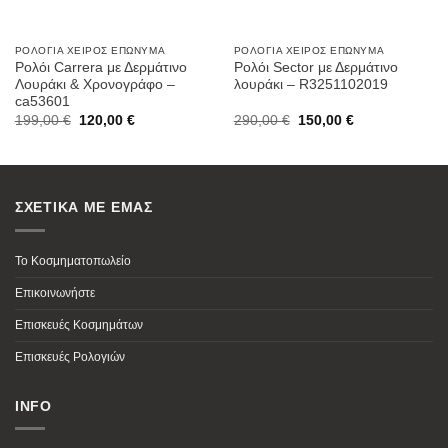
ΡΟΛΌΓΙΑ ΧΕΙΡΌΣ ΕΠΏΝΥΜΑ
ΡΟΛΌΓΙΑ ΧΕΙΡΌΣ ΕΠΏΝΥΜΑ
Ρολόι Carrera με Δερμάτινο
Ρολόι Sector με Δερμάτινο
Λουράκι & Χρονογράφο –
λουράκι – R3251102019
ca53601
Original
Current
Original
Current
199,00
€
120,00
€
290,00
€
150,00
€
price
price
price
price
was:
is:
was:
is:
199,00 €.
120,00 €.
290,00 €.
150,00 €.
ΣΧΕΤΙΚΑ ΜΕ ΕΜΑΣ
Το Κοσμηματοπωλείο
Επικοινωνήστε
Επισκευές Κοσμημάτων
Επισκευές Ρολογιών
INFO