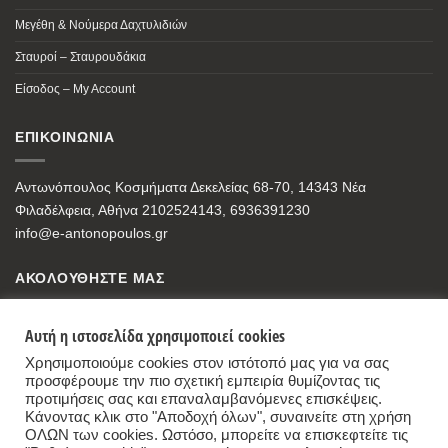
Μεγέθη & Νούμερα Δαχτυλιδιών
Σταυροί – Σταυρουδάκια
Είσοδος – My Account
ΕΠΙΚΟΙΝΩΝΙΑ
Αντωνόπουλος Κοσμήματα Δεκελείας 68-70, 14343 Νέα
Φιλαδέλφεια, Αθήνα 2102524143, 6936391230
info@e-antonopoulos.gr
ΑΚΟΛΟΥΘΗΣΤΕ ΜΑΣ
Αυτή η ιστοσελίδα χρησιμοποιεί cookies
Χρησιμοποιούμε cookies στον ιστότοπό μας για να σας
προσφέρουμε την πιο σχετική εμπειρία θυμίζοντας τις
προτιμήσεις σας και επαναλαμβανόμενες επισκέψεις.
Κάνοντας κλικ στο "Αποδοχή όλων", συναινείτε στη χρήση
ΟΛΩΝ των cookies. Ωστόσο, μπορείτε να επισκεφτείτε τις