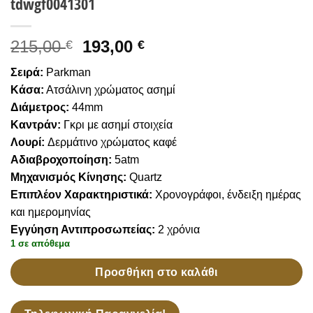
tdwgf0041301
Wishlist
Original
Current
215,00
193,00
€
€
price
price
Σειρά:
Parkman
was:
is:
Κάσα:
Ατσάλινη χρώματος ασημί
215,00 €.
193,00 €.
Διάμετρος:
44mm
Καντράν:
Γκρι με ασημί στοιχεία
Λουρί:
Δερμάτινο χρώματος καφέ
Αδιαβροχοποίηση:
5atm
Μηχανισμός Κίνησης:
Quartz
Επιπλέον Χαρακτηριστικά:
Χρονογράφοι, ένδειξη ημέρας
και ημερομηνίας
Εγγύηση Αντιπροσωπείας:
2 χρόνια
1 σε απόθεμα
Προσθήκη στο καλάθι