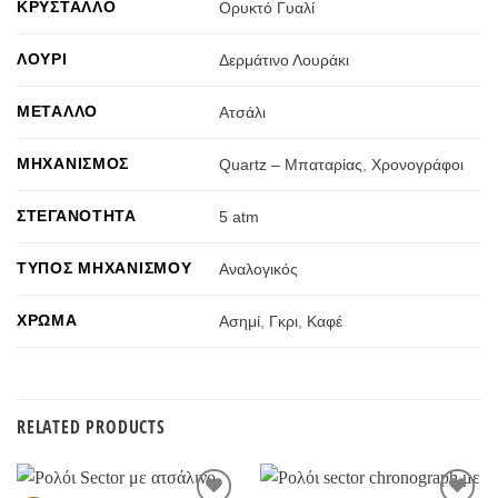
ΚΡΎΣΤΑΛΛΟ
Ορυκτό Γυαλί
ΛΟΥΡΊ
Δερμάτινο Λουράκι
ΜΈΤΑΛΛΟ
Ατσάλι
ΜΗΧΑΝΙΣΜΌΣ
Quartz – Μπαταρίας
,
Χρονογράφοι
ΣΤΕΓΑΝΌΤΗΤΑ
5 atm
ΤΎΠΟΣ ΜΗΧΑΝΙΣΜΟΎ
Αναλογικός
ΧΡΏΜΑ
Ασημί
,
Γκρι
,
Καφέ
RELATED PRODUCTS