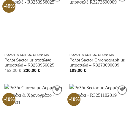
-49%
Προσθήκη
Προσθήκη
στην
στην
Wishlist
Wishlist
ΡΟΛΌΓΙΑ ΧΕΙΡΌΣ ΕΠΏΝΥΜΑ
ΡΟΛΌΓΙΑ ΧΕΙΡΌΣ ΕΠΏΝΥΜΑ
Ρολόι Sector με ατσάλινο
Ρολόι Sector Chronograph με
μπρασελέ – R3253956025
μπρασελέ – R3273690009
Original
Current
452,00
€
230,00
€
199,00
€
price
price
was:
is:
452,00 €.
230,00 €.
-40%
-48%
Προσθήκη
Προσθήκη
στην
στην
Wishlist
Wishlist