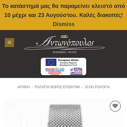
Το κατάστημά μας θα παραμείνει κλειστό από
10 μέχρι και 23 Αυγούστου. Καλές διακοπές!
Dismiss
Skip
to
content
ΑΡΧΙΚΉ
/
ΡΟΛΌΓΙΑ ΧΕΙΡΌΣ ΕΠΏΝΥΜΑ
/
JCOU ΡΟΛΌΓΙΑ
Προσθήκη
στην