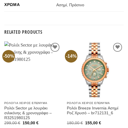
ΧΡΏΜΑ
Ασημί
,
Πράσινο
RELATED PRODUCTS
-50%
-14%
Προσθήκη
Προσθήκη
στην
στην
Wishlist
Wishlist
ΡΟΛΌΓΙΑ ΧΕΙΡΌΣ ΕΠΏΝΥΜΑ
ΡΟΛΌΓΙΑ ΧΕΙΡΌΣ ΕΠΏΝΥΜΑ
Ρολόι Sector με λουράκι
Ρολόι Breeze Invernia Ασημί
σιλικόνης & χρονογράφο –
Ροζ Χρυσό – br712131_6
R3251980125
Original
Current
Original
Current
299,00
€
150,00
€
180,00
€
155,00
€
price
price
price
price