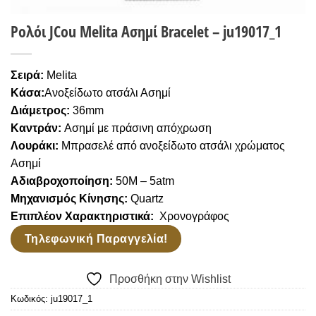
Ρολόι JCou Melita Ασημί Bracelet – ju19017_1
Σειρά:
Melita
Κάσα:
Ανοξείδωτο ατσάλι Ασημί
Διάμετρος:
36mm
Καντράν:
Ασημί με πράσινη απόχρωση
Λουράκι:
Μπρασελέ από ανοξείδωτο ατσάλι χρώματος
Ασημί
Αδιαβροχοποίηση:
50
M – 5atm
Μηχανισμός Κίνησης:
Quartz
Επιπλέον Χαρακτηριστικά:
Χρονογράφος
Τηλεφωνική Παραγγελία!
Προσθήκη στην Wishlist
Κωδικός:
ju19017_1