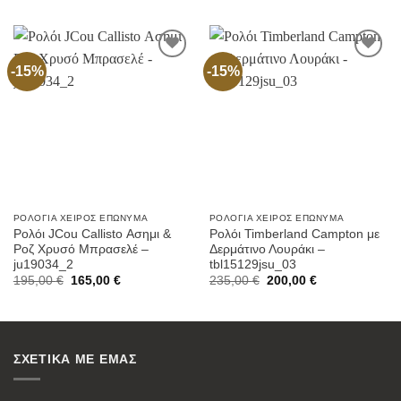
was:
is:
was:
is:
299,00 €.
150,00 €.
180,00 €.
155,00 €.
-15%
-15%
Προσθήκη
Προσθήκη
στην
στην
Wishlist
Wishlist
ΡΟΛΌΓΙΑ ΧΕΙΡΌΣ ΕΠΏΝΥΜΑ
ΡΟΛΌΓΙΑ ΧΕΙΡΌΣ ΕΠΏΝΥΜΑ
Ρολόι JCou Callisto Ασημι &
Ρολόι Timberland Campton με
Ροζ Χρυσό Μπρασελέ –
Δερμάτινο Λουράκι –
ju19034_2
tbl15129jsu_03
Original
Current
Original
Current
195,00
€
165,00
€
235,00
€
200,00
€
price
price
price
price
was:
is:
was:
is:
195,00 €.
165,00 €.
235,00 €.
200,00 €.
ΣΧΕΤΙΚΑ ΜΕ ΕΜΑΣ