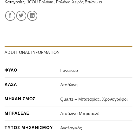
Κατηγορίες:
JCOU Ρολόγια
,
Ρολόγια Χειρός Επώνυμα
ADDITIONAL INFORMATION
ΦΎΛΟ
Γυναικείο
ΚΆΣΑ
Ατσάλινη
ΜΗΧΑΝΙΣΜΌΣ
Quartz – Μπαταρίας
,
Χρονογράφοι
ΜΠΡΑΣΕΛΈ
Ατσάλινο Μπρασελέ
ΤΎΠΟΣ ΜΗΧΑΝΙΣΜΟΎ
Αναλογικός