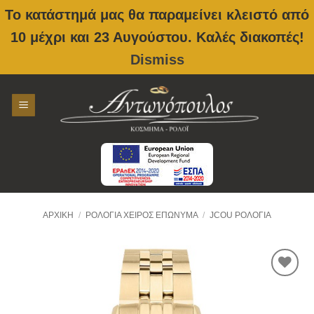
Το κατάστημά μας θα παραμείνει κλειστό από
10 μέχρι και 23 Αυγούστου. Καλές διακοπές!
Dismiss
Skip
to
content
ΑΡΧΙΚΉ
/
ΡΟΛΌΓΙΑ ΧΕΙΡΌΣ ΕΠΏΝΥΜΑ
/
JCOU ΡΟΛΌΓΙΑ
Προσθήκη
στην