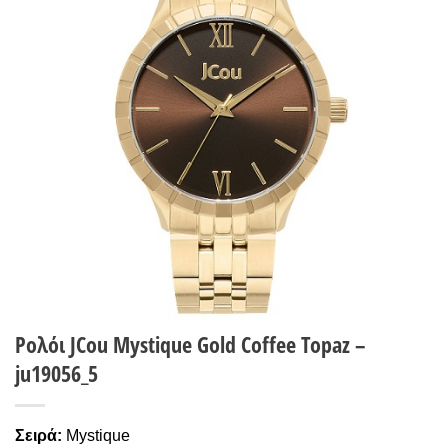
Wishlist
Ρολόι JCou Mystique Gold Coffee Topaz –
ju19056_5
Σειρά:
Mystique