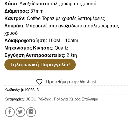
Κάσα:
Ανοξείδωτο ατσάλι, χρώματος χρυσό
Διάμετρος:
37mm
Καντράν:
Coffee Topaz με χρυσές λεπτομέρειες
Λουράκι:
Μπρασελέ από ανοξείδωτο ατσάλι χρώματος
χρυσό
Αδιαβροχοποίηση:
100
M – 10atm
Μηχανισμός Κίνησης:
Quartz
Εγγύηση Αντιπροσωπείας:
2 έτη
Τηλεφωνική Παραγγελία!
Προσθήκη στην Wishlist
Κωδικός:
ju19056_5
Κατηγορίες:
JCOU Ρολόγια
,
Ρολόγια Χειρός Επώνυμα