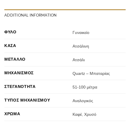
ADDITIONAL INFORMATION
ΦΎΛΟ
Γυναικείο
ΚΆΣΑ
Ατσάλινη
ΜΈΤΑΛΛΟ
Ατσάλι
ΜΗΧΑΝΙΣΜΌΣ
Quartz – Μπαταρίας
ΣΤΕΓΑΝΌΤΗΤΑ
51-100 μέτρα
ΤΎΠΟΣ ΜΗΧΑΝΙΣΜΟΎ
Αναλογικός
ΧΡΏΜΑ
Καφέ
,
Χρυσό