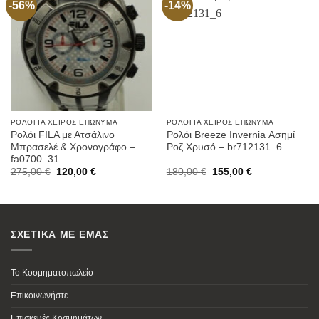
-56%
-14%
Προσθήκη
Προσθήκη
στην
στην
Wishlist
Wishlist
ΡΟΛΌΓΙΑ ΧΕΙΡΌΣ ΕΠΏΝΥΜΑ
ΡΟΛΌΓΙΑ ΧΕΙΡΌΣ ΕΠΏΝΥΜΑ
Ρολόι FILA με Ατσάλινο
Ρολόι Breeze Invernia Ασημί
Μπρασελέ & Χρονογράφο –
Ροζ Χρυσό – br712131_6
fa0700_31
Original
Current
Original
Current
275,00
€
120,00
€
180,00
€
155,00
€
price
price
price
price
was:
is:
was:
is:
275,00 €.
120,00 €.
180,00 €.
155,00 €.
ΣΧΕΤΙΚΑ ΜΕ ΕΜΑΣ
Το Κοσμηματοπωλείο
Επικοινωνήστε
Επισκευές Κοσμημάτων