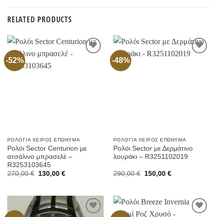
RELATED PRODUCTS
-52%
-48%
Προσθήκη
Προσθήκη
στην
στην
Wishlist
Wishlist
ΡΟΛΌΓΙΑ ΧΕΙΡΌΣ ΕΠΏΝΥΜΑ
ΡΟΛΌΓΙΑ ΧΕΙΡΌΣ ΕΠΏΝΥΜΑ
Ρολόι Sector Centurion με
Ρολόι Sector με Δερμάτινο
ατσάλινο μπρασελέ –
λουράκι – R3251102019
R3253103645
Original
Current
Original
Current
270,00
€
130,00
€
290,00
€
150,00
€
price
price
price
price
was:
is:
was:
is:
270,00 €.
130,00 €.
290,00 €.
150,00 €.