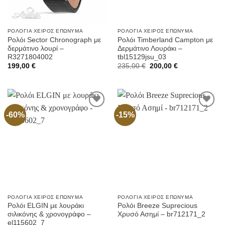
ΡΟΛΌΓΙΑ ΧΕΙΡΌΣ ΕΠΏΝΥΜΑ
ΡΟΛΌΓΙΑ ΧΕΙΡΌΣ ΕΠΏΝΥΜΑ
Ρολόι Sector Chronograph με
Ρολόι Timberland Campton με
δερμάτινο λουρί –
Δερμάτινο Λουράκι –
R3271804002
tbl15129jsu_03
Original
Current
199,00
€
235,00
€
200,00
€
price
price
was:
is:
235,00 €.
200,00 €.
-60%
-15%
Προσθήκη
Προσθήκη
στην
στην
Wishlist
Wishlist
ΡΟΛΌΓΙΑ ΧΕΙΡΌΣ ΕΠΏΝΥΜΑ
ΡΟΛΌΓΙΑ ΧΕΙΡΌΣ ΕΠΏΝΥΜΑ
Ρολόι ELGIN με λουράκι
Ρολόι Breeze Suprecious
σιλικόνης & χρονογράφο –
Χρυσό Ασημί – br712171_2
el115602_7