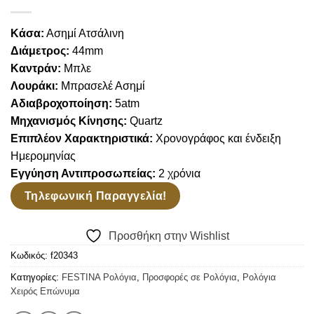
Κάσα:
Ασημί Ατσάλινη
Διάμετρος:
44mm
Καντράν:
Μπλε
Λουράκι:
Μπρασελέ Ασημί
Αδιαβροχοποίηση:
5
atm
Μηχανισμός Κίνησης:
Quartz
Επιπλέον Χαρακτηριστικά:
Χρονογράφος και ένδειξη
Ημερομηνίας
Εγγύηση Αντιπροσωπείας:
2 χρόνια
Τηλεφωνική Παραγγελία!
Προσθήκη στην Wishlist
Κωδικός:
f20343
Κατηγορίες:
FESTINA Ρολόγια
,
Προσφορές σε Ρολόγια
,
Ρολόγια
Χειρός Επώνυμα