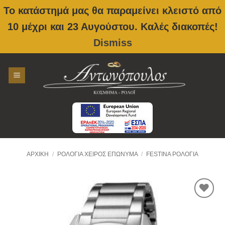
Το κατάστημά μας θα παραμείνει κλειστό από
10 μέχρι και 23 Αυγούστου. Καλές διακοπές!
Dismiss
Skip
to
content
ΑΡΧΙΚΉ
/
ΡΟΛΌΓΙΑ ΧΕΙΡΌΣ ΕΠΏΝΥΜΑ
/
FESTINA ΡΟΛΌΓΙΑ
Προσθήκη
στην