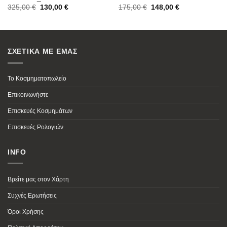
Original
Current
Original
Current
325,00
€
130,00
€
175,00
€
148,00
€
price
price
price
price
was:
is:
was:
is:
325,00 €.
130,00 €.
175,00 €.
148,00 €.
ΣΧΕΤΙΚΑ ΜΕ ΕΜΑΣ
Το Κοσμηματοπωλείο
Επικοινωνήστε
Επισκευές Κοσμημάτων
Επισκευές Ρολογιών
INFO
Βρείτε μας στον Χάρτη
Συχνές Ερωτήσεις
Όροι Χρήσης