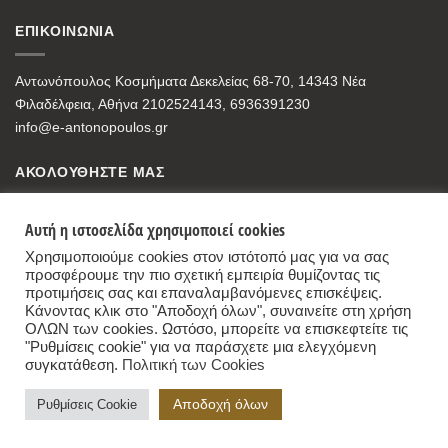
ΕΠΙΚΟΙΝΩΝΙΑ
Αντωνόπουλος Κοσμήματα Δεκελείας 68-70, 14343 Νέα
Φιλαδέλφεια, Αθήνα 2102524143, 6936391230
info@e-antonopoulos.gr
ΑΚΟΛΟΥΘΗΣΤΕ ΜΑΣ
Αυτή η ιστοσελίδα χρησιμοποιεί cookies
Χρησιμοποιούμε cookies στον ιστότοπό μας για να σας
προσφέρουμε την πιο σχετική εμπειρία θυμίζοντας τις
προτιμήσεις σας και επαναλαμβανόμενες επισκέψεις.
Κάνοντας κλικ στο "Αποδοχή όλων", συναινείτε στη χρήση
ΟΛΩΝ των cookies. Ωστόσο, μπορείτε να επισκεφτείτε τις
"Ρυθμίσεις cookie" για να παράσχετε μια ελεγχόμενη
συγκατάθεση.
Πολιτική των Cookies
Antonopoulos Jewelry Store
,
68-70, Dekelias Str, 14343 Nea Filadelfia, Athens
Αποδοχή όλων
Ρυθμίσεις Cookie
+30-2102524143 - +30-6936391230 - info@e-antonopoulos.gr