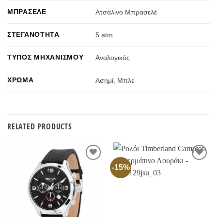
ΜΠΡΑΣΕΛΈ
Ατσάλινο Μπρασελέ
ΣΤΕΓΑΝΌΤΗΤΑ
5 atm
ΤΎΠΟΣ ΜΗΧΑΝΙΣΜΟΎ
Αναλογικός
ΧΡΏΜΑ
Ασημί
,
Μπλε
RELATED PRODUCTS
-15%
Προσθήκη
Προσθήκη
στην
στην
Wishlist
Wishlist