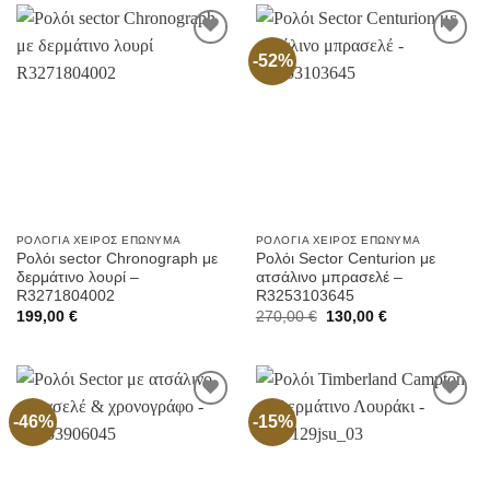
-52%
Προσθήκη
Προσθήκη
στην
στην
Wishlist
Wishlist
ΡΟΛΌΓΙΑ ΧΕΙΡΌΣ ΕΠΏΝΥΜΑ
ΡΟΛΌΓΙΑ ΧΕΙΡΌΣ ΕΠΏΝΥΜΑ
Ρολόι sector Chronograph με
Ρολόι Sector Centurion με
δερμάτινο λουρί –
ατσάλινο μπρασελέ –
R3271804002
R3253103645
Original
Current
199,00
€
270,00
€
130,00
€
price
price
was:
is:
270,00 €.
130,00 €.
-46%
-15%
Προσθήκη
Προσθήκη
στην
στην
Wishlist
Wishlist