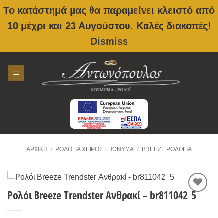
Το κατάστημά μας θα παραμείνει κλειστό από
10 μέχρι και 23 Αυγούστου. Καλές διακοπές!
Dismiss
Skip
to
content
ΑΡΧΙΚΉ
/
ΡΟΛΌΓΙΑ ΧΕΙΡΌΣ ΕΠΏΝΥΜΑ
/
BREEZE ΡΟΛΌΓΙΑ
Ρολόι Breeze Trendster Ανθρακί – br811042_5
Προσθήκη
στην