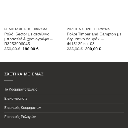
ΡΟΛΌΓΙΑ ΧΕΙΡΌΣ ΕΠΏΝΥΜΑ
ΡΟΛΌΓΙΑ ΧΕΙΡΌΣ ΕΠΏΝΥΜΑ
Ρολόι Sector με ατσάλινο
Ρολόι Timberland Campton με
μπρασελέ & χρονογράφο –
Δερμάτινο Λουράκι –
R3253906045
tbl15129jsu_03
Original
Current
Original
Current
350,00
€
190,00
€
235,00
€
200,00
€
price
price
price
price
was:
is:
was:
is:
350,00 €.
190,00 €.
235,00 €.
200,00 €.
ΣΧΕΤΙΚΑ ΜΕ ΕΜΑΣ
Το Κοσμηματοπωλείο
Επικοινωνήστε
Επισκευές Κοσμημάτων
Επισκευές Ρολογιών