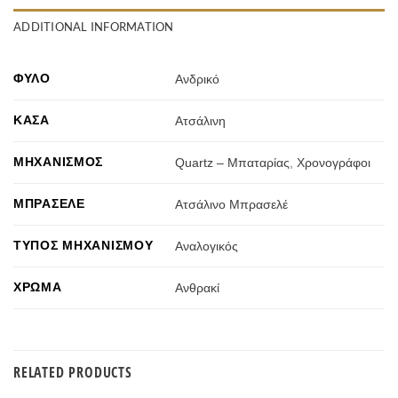
ADDITIONAL INFORMATION
ΦΎΛΟ
Ανδρικό
ΚΆΣΑ
Ατσάλινη
ΜΗΧΑΝΙΣΜΌΣ
Quartz – Μπαταρίας
,
Χρονογράφοι
ΜΠΡΑΣΕΛΈ
Ατσάλινο Μπρασελέ
ΤΎΠΟΣ ΜΗΧΑΝΙΣΜΟΎ
Αναλογικός
ΧΡΏΜΑ
Ανθρακί
RELATED PRODUCTS