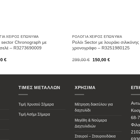
ΓΙΑ ΧΕΙΡΌΣ ΕΠΏΝΥΜΑ
ΡΟΛΌΓΙΑ ΧΕΙΡΌΣ ΕΠΏΝΥΜΑ
 sector Chronograph με
Ρολόι Sector με λουράκι σιλικόνης
σελέ – R3273690009
χρονογράφο – R3251980125
Original
Current
00
€
299,00
€
150,00
€
price
price
was:
is:
299,00 €.
150,00 €.
ΤΙΜΕΣ ΜΕΤΑΛΛΩΝ
ΧΡΗΣΙΜΑ
ΕΠΙ
Αντ
Τιμή Χρυσού Σήμερα
Μέτρηση δακτύλου για
Κοσμ
δαχτυλίδι
Τιμή Ασήμι Σήμερα
68-7
Μεγέθη & Νούμερα
Φιλα
Δαχτυλιδιών
210
Σταυροί – Σταυρουδάκια
693