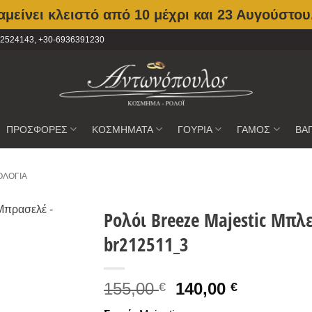
μείνει κλειστό από 10 μέχρι και 23 Αυγούστου
2102524143, +30-6936391230
ΠΡΟΣΦΟΡΕΣ
ΚΟΣΜΗΜΑΤΑ
ΓΟΥΡΙΑ
ΓΑΜΟΣ
ΒΑ
ΟΛΌΓΙΑ
Ρολόι Breeze Majestic Μπλ
br212511_3
Προσθήκη
στην
Wishlist
Original
Current
155,00
140,00
€
€
price
price