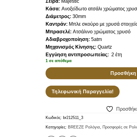
Σειρά:
Majestic
was:
is:
Κάσα:
Ανοξείδωτο ατσάλι χρώματος χρυ
155,00 €.
140,00 €.
Διάμετρος:
30mm
Καντράν:
Μπλε σκούρο με χρυσά στοιχεί
Μπρασελέ:
Ατσάλινο χρώματος χρυσό
Αδιαβροχοποίηση:
5
atm
Μηχανισμός Κίνησης:
Quartz
Εγγύηση αντιπροσωπείας:
2 έτη
1 σε απόθεμα
Προσθήκη 
Τηλεφωνική Παραγγελία!
Προσθήκη
Κωδικός:
br212511_3
Κατηγορίες:
BREEZE Ρολόγια
,
Προσφορές σε Ρολ