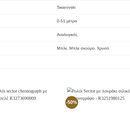
Swarovski
0-51 μέτρα
Αναλογικός
Μπλε
,
Μπλε σκούρο
,
Χρυσό
-50%
Προσθήκη
Προσθ
στην
στην
Wishlist
Wishli