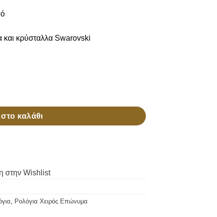
σό
α και κρύσταλλα Swarovski
στο καλάθι
 στην Wishlist
όγια
,
Ρολόγια Χειρός Επώνυμα