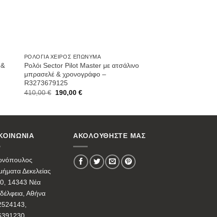
ΡΟΛΌΓΙΑ ΧΕΙΡΌΣ ΕΠΏΝΥΜΑ
 &
Ρολόι Sector Pilot Master με ατσάλινο
μπρασελέ & χρονογράφο –
R3273679125
Original
Current
410,00
€
190,00
€
price
price
was:
is:
410,00 €.
190,00 €.
ΚΟΙΝΩΝΙΑ
ΑΚΟΛΟΥΘΗΣΤΕ ΜΑΣ
ωνόπουλος
ήματα Δεκελείας
0, 14343 Νέα
δέλφεια, Αθήνα
2524143,
6391230