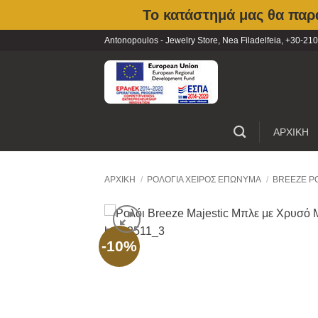
Το κατάστημά μας θα παρα
Skip
Antonopoulos - Jewelry Store, Nea Filadelfeia, +30-
to
content
ΑΡΧΙΚΗ
ΑΡΧΙΚΉ
/
ΡΟΛΌΓΙΑ ΧΕΙΡΌΣ ΕΠΏΝΥΜΑ
/
BREEZE Ρ
-10%