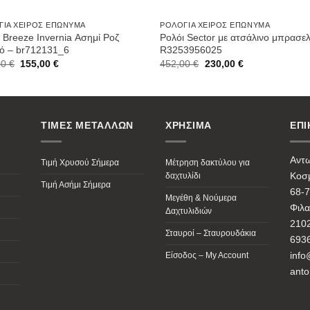
ΓΙΑ ΧΕΙΡΌΣ ΕΠΏΝΥΜΑ
ΡΟΛΌΓΙΑ ΧΕΙΡΌΣ ΕΠΏΝΥΜΑ
 Breeze Invernia Ασημί Ροζ
Ρολόι Sector με ατσάλινο μπρασελ
ό – br712131_6
R3253956025
Original
Current
Original
Current
00
€
155,00
€
452,00
€
230,00
€
price
price
price
price
was:
is:
was:
is:
180,00 €.
155,00 €.
452,00 €.
230,00 €.
ΤΙΜΕΣ ΜΕΤΑΛΛΩΝ
ΧΡΗΣΙΜΑ
ΕΠΙ
Αντ
Τιμή Χρυσού Σήμερα
Μέτρηση δακτύλου για
Κοσμ
δαχτυλίδι
Τιμή Ασήμι Σήμερα
68-7
Μεγέθη & Νούμερα
Φιλα
Δαχτυλιδιών
210
Σταυροί – Σταυρουδάκια
693
info
Είσοδος – My Account
anto