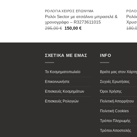
ΡΟΛΌΓΙΑ ΧΕΙΡΌΣ ΕΠΏΝΥΜΑ
ΡΟΛΌ
Ρολόι Sector με ατσάλινο μπρασελέ &
Ρολόι
χρονογράφο – R3273611015
Χρυσ
Original
Current
295,00
€
150,00
€
180,
price
price
was:
is:
295,00 €.
150,00 €.
ΣΧΕΤΙΚΑ ΜΕ ΕΜΑΣ
INFO
Το Κοσμηματοπωλείο
Βρείτε μας στον Χάρτη
Επικοινωνήστε
Συχνές Ερωτήσεις
Επισκευές Κοσμημάτων
Όροι Χρήσης
Επισκευές Ρολογιών
Πολιτική Απορρήτου
Πολιτική Cookies
Τρόποι Πληρωμής
Τρόποι Αποστολής