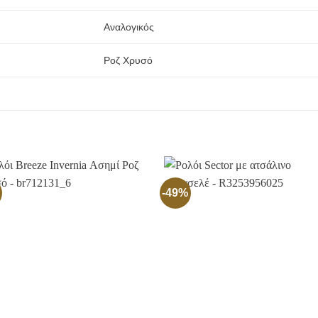
Αναλογικός
Ροζ Χρυσό
-49%
Προσθήκη
Προσθ
στην
στην
Wishlist
Wishli