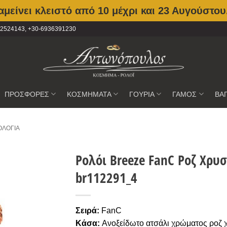
μείνει κλειστό από 10 μέχρι και 23 Αυγούστου
2102524143, +30-6936391230
ΠΡΟΣΦΟΡΕΣ
ΚΟΣΜΗΜΑΤΑ
ΓΟΥΡΙΑ
ΓΑΜΟΣ
ΒΑ
ΟΛΌΓΙΑ
Ρολόι Breeze FanC Ροζ Χρυ
br112291_4
Προσθήκη
στην
Wishlist
Σειρά:
FanC
Κάσα:
Ανοξείδωτο ατσάλι χρώματος ροζ 