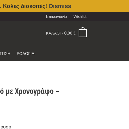
. Καλές διακοπές!
Dismiss
Επικοινωνία
Wishlist
0
ΚΑΛΆΘΙ /
0,00
€
ΠΤΙΣΗ
ΡΟΛΟΓΙΑ
σό με Χρονογράφο –
χρυσό