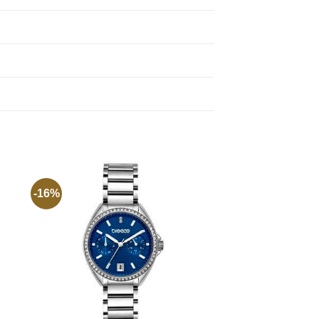
-16%
ήκη
Προσθήκη
στην
st
Wishlist