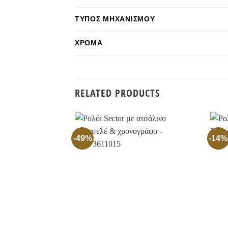
ΤΎΠΟΣ ΜΗΧΑΝΙΣΜΟΎ
ΧΡΏΜΑ
RELATED PRODUCTS
-49%
-14%
Προσθήκη
στην
Wishlist