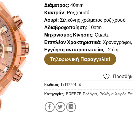
Διάμετρος:
40mm
Καντράν:
Ροζ χρυσό
Λουρί:
Σιλικόνης χρώματος ροζ χρυσό
Αδιαβροχοποίηση:
10atm
Μηχανισμός Κίνησης:
Quartz
Επιπλέον Χρακτηριστικά:
Χρονογράφοι, 
Εγγύηση αντιπροσωπείας:
2 έτη
Τηλεφωνική Παραγγελία!
Προσθήκη
Κωδικός:
br112291_4
Κατηγορίες:
BREEZE Ρολόγια
,
Ρολόγια Χειρός Ε