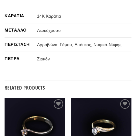
ΚΑΡΆΤΙΑ
14Κ Καράτια
ΜΈΤΑΛΛΟ
Λευκόχρυσο
ΠΕΡΊΣΤΑΣΗ
Αρραβώνα
,
Γάμου
,
Επέτειος
,
Νυφικά-Νύφης
ΠΈΤΡΑ
Ζιρκόν
RELATED PRODUCTS
Προσθήκη
Προσθήκη
στην
στην
Wishlist
Wishlist