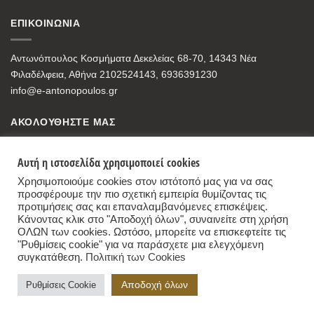
ΕΠΙΚΟΙΝΩΝΙΑ
Αντωνόπουλος Κοσμήματα Δεκελείας 68-70, 14343 Νέα
Φιλαδέλφεια, Αθήνα 2102524143, 6936391230
info@e-antonopoulos.gr
ΑΚΟΛΟΥΘΗΣΤΕ ΜΑΣ
Αυτή η ιστοσελίδα χρησιμοποιεί cookies
Χρησιμοποιούμε cookies στον ιστότοπό μας για να σας
προσφέρουμε την πιο σχετική εμπειρία θυμίζοντας τις
προτιμήσεις σας και επαναλαμβανόμενες επισκέψεις.
Κάνοντας κλικ στο "Αποδοχή όλων", συναινείτε στη χρήση
ΟΛΩΝ των cookies. Ωστόσο, μπορείτε να επισκεφτείτε τις
"Ρυθμίσεις cookie" για να παράσχετε μια ελεγχόμενη
συγκατάθεση.
Πολιτική των Cookies
Antonopoulos Jewelry Store
,
68-70, Dekelias Str, 14343 Nea Filadelfia, Athens
Αποδοχή όλων
Ρυθμίσεις Cookie
+30-2102524143 - +30-6936391230 - info@e-antonopoulos.gr