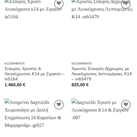
Προσθήκη
Προσθήκη
στην
στην
Wishlist
Wishlist
ΚΟΣΜΉΜΑΤΑ
ΚΟΣΜΉΜΑΤΑ
Σταυρός Χρυσός &
Χρυσός Σταυρός Δίχρωμος με
Λευκόχρυσος K14 με Ζιργκόν –
Λευκόχρυσες λεπτομέρειες K14
in5164
– mb5479
1.460,00
€
825,00
€
Προσθήκη
Προσθήκη
στην
στην
Wishlist
Wishlist