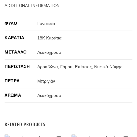
ADDITIONAL INFORMATION
ΦΎΛΟ
Γυναικείο
ΚΑΡΆΤΙΑ
18Κ Καράτια
ΜΈΤΑΛΛΟ
Λευκόχρυσο
ΠΕΡΊΣΤΑΣΗ
Αρραβώνα
,
Γάμου
,
Επέτειος
,
Νυφικά-Νύφης
ΠΈΤΡΑ
Μπριγιάν
ΧΡΏΜΑ
Λευκόχρυσο
RELATED PRODUCTS