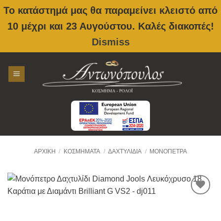
Το κατάστημά μας θα παραμείνει κλειστό από
10 μέχρι και 23 Αυγούστου. Καλές διακοπές!
Dismiss
Skip
to
content
ΑΡΧΙΚΉ
/
ΚΟΣΜΉΜΑΤΑ
/
ΔΑΧΤΥΛΊΔΙΑ
/
ΜΟΝΌΠΕΤΡΑ
Προσθήκη
στην