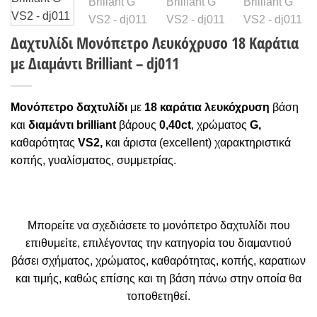
Δαχτυλίδι Μονόπετρο Λευκόχρυσο 18 Καράτια
με Διαμάντι Brilliant – dj011
Μονόπετρο δαχτυλίδι
με
18 καράτια
λ
ευκόχρυση
βάση
και
δ
ιαμάντι brilliant
βάρους
0,40ct
, χρώματος
G,
καθαρότητας
VS2,
και άριστα (excellent) χαρακτηριστικά
κοπής, γυαλίσματος, συμμετρίας.
Μπορείτε να σχεδιάσετε το μονόπετρο δαχτυλίδι που
επιθυμείτε, επιλέγοντας την κατηγορία του διαμαντιού
βάσει σχήματος, χρώματος, καθαρότητας, κοπής, καρατιων
και τιμής, καθώς επίσης και τη βάση πάνω στην οποία θα
τοποθετηθεί.