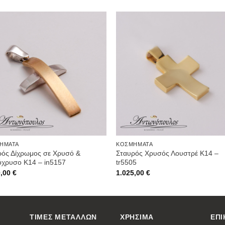
Προσθήκη
Προσθ
στην
στην
Wishlist
Wishli
ΉΜΑΤΑ
ΚΟΣΜΉΜΑΤΑ
ρός Δίχρωμος σε Χρυσό &
Σταυρός Χρυσός Λουστρέ Κ14 –
όχρυσο Κ14 – in5157
tr5505
0,00
€
1.025,00
€
ΤΙΜΕΣ ΜΕΤΑΛΛΩΝ
ΧΡΗΣΙΜΑ
ΕΠΙ