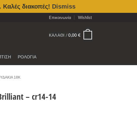
. Καλές διακοπές!
Dismiss
Επικοινωνία
Wishlist
0
ΚΑΛΆΘΙ /
0,00
€
ΠΤΙΣΗ
ΡΟΛΟΓΙΑ
ΟΥΔΆΚΙΑ 18Κ
illiant – cr14-14