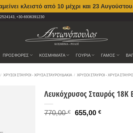
μείνει κλειστό από 10 μέχρι και 23 Αυγούστου
2102524143, +30-6936391230
ΠΡΟΣΦΟΡΕΣ
ΚΟΣΜΗΜΑΤΑ
ΓΟΥΡΙΑ
ΓΑΜΟΣ
ΒΑ
/
ΧΡΥΣΟΙ ΣΤΑΥΡΟΊ - ΧΡΥΣΆ ΣΤΑΥΡΟΥΔΆΚΙΑ
/
ΧΡΥΣΟΙ ΣΤΑΥΡΟΊ - ΧΡΥΣΆ ΣΤΑΥΡ
Λευκόχρυσος Σταυρός 18Κ Br
Προσθήκη
Original
Current
770,00
655,00
στην
€
€
Wishlist
price
price
was:
is: