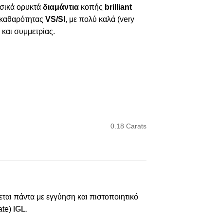
σικά ορυκτά
διαμάντια
κοπής
brilliant
καθαρότητας
VS/SI
, με πολύ καλά (very
 και συμμετρίας.
0.18 Carats
εται πάντα με εγγύηση και πιστοποιητικό
cate)
IGL
.