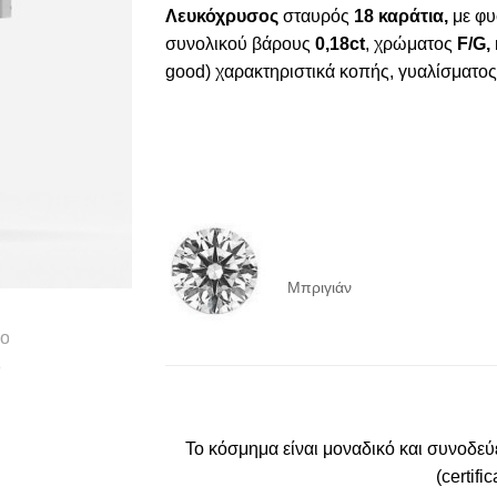
770,00 €.
655,00 €.
Λευκόχρυσος
σταυρός
18 καράτια,
με φυ
συνολικού βάρους
0,18ct
, χρώματος
F/G
,
good) χαρακτηριστικά κοπής, γυαλίσματος
Μπριγιάν
To κόσμημα είναι μοναδικό και συνοδεύ
(certifi