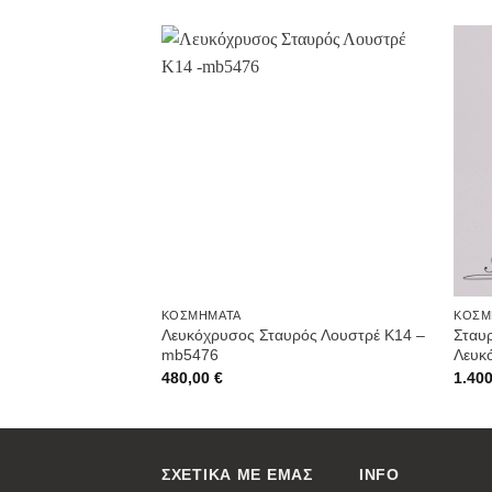
Προσθήκη
στην
Wishlist
ΚΟΣΜΉΜΑΤΑ
ΚΟΣΜ
Λευκόχρυσος Σταυρός Λουστρέ K14 –
Σταυ
mb5476
Λευκ
480,00
€
1.40
ΣΧΕΤΙΚΑ ΜΕ ΕΜΑΣ
INFO