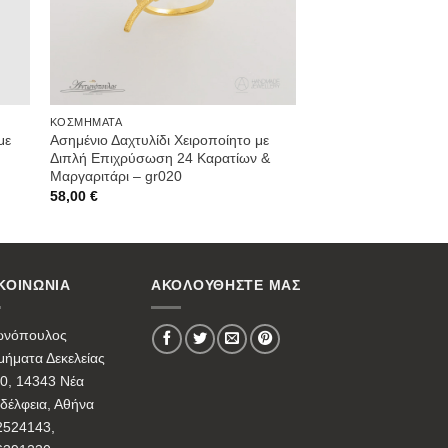
ΚΟΣΜΉΜΑΤΑ
με
Ασημένιο Δαχτυλίδι Χειροποίητο με
Διπλή Επιχρύσωση 24 Καρατίων &
Μαργαριτάρι – gr020
58,00
€
ΚΟΙΝΩΝΙΑ
ΑΚΟΛΟΥΘΗΣΤΕ ΜΑΣ
ωνόπουλος
ήματα Δεκελείας
0, 14343 Νέα
δέλφεια, Αθήνα
2524143,