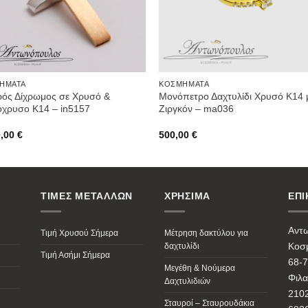
ΉΜΑΤΑ
ΚΟΣΜΉΜΑΤΑ
ρός Δίχρωμος σε Χρυσό &
Μονόπετρο Δαχτυλίδι Χρυσό Κ14 
όχρυσο Κ14 – in5157
Ζιργκόν – ma036
0,00
€
500,00
€
ΤΙΜΕΣ ΜΕΤΑΛΛΩΝ
ΧΡΗΣΙΜΑ
ΕΠΙ
Αντ
Τιμή Χρυσού Σήμερα
Μέτρηση δακτύλου για
Κοσμ
δαχτυλίδι
Τιμή Ασήμι Σήμερα
68-7
Μεγέθη & Νούμερα
Φιλα
Δαχτυλιδιών
210
Σταυροί – Σταυρουδάκια