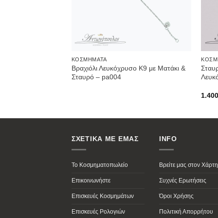
ΚΟΣΜΉΜΑΤΑ
ΚΟΣΜ
Βραχιόλι Λευκόχρυσο Κ9 με Ματάκι &
Σταυ
Σταυρό – pa004
Λευκ
1.40
ΣΧΕΤΙΚΑ ΜΕ ΕΜΑΣ
INFO
Το Κοσμηματοπωλείο
Βρείτε μας στον Χάρτη
Επικοινωνήστε
Συχνές Ερωτήσεις
Επισκευές Κοσμημάτων
Όροι Χρήσης
Επισκευές Ρολογιών
Πολιτική Απορρήτου