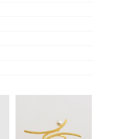
ήκη
Προσθήκη
στην
st
Wishlist