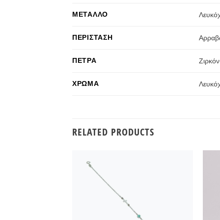
ΜΈΤΑΛΛΟ
Λευκό
ΠΕΡΊΣΤΑΣΗ
Αρραβ
ΠΈΤΡΑ
Ζιρκόν
ΧΡΏΜΑ
Λευκό
RELATED PRODUCTS
Προσθήκη
στην
Wishlist