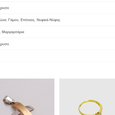
χρυσο
ώνα
,
Γάμου
,
Επέτειος
,
Νυφικά-Νύφης
,
Μαργαριτάρια
χρυσο
Προσθήκη
Προσθ
στην
στην
Wishlist
Wishli