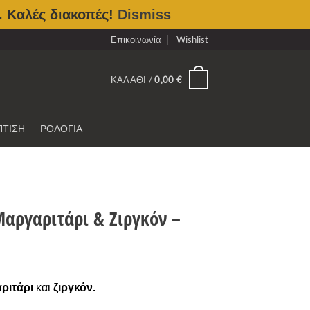
. Καλές διακοπές!
Dismiss
Επικοινωνία
Wishlist
0
ΚΑΛΆΘΙ /
0,00
€
ΠΤΙΣΗ
ΡΟΛΟΓΙΑ
αργαριτάρι & Ζιργκόν –
ριτάρι
και
ζιργκόν.