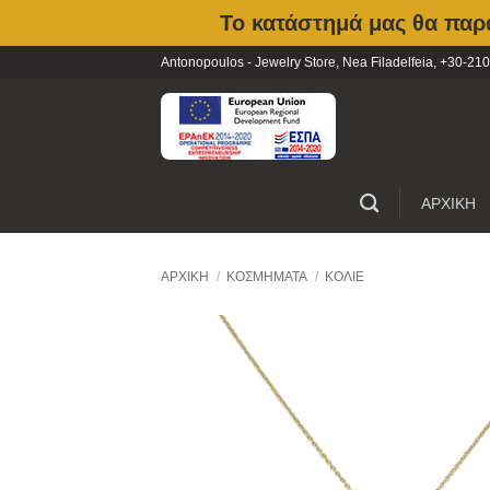
Το κατάστημά μας θα παρα
Skip
Antonopoulos - Jewelry Store, Nea Filadelfeia, +30-
to
content
ΑΡΧΙΚΗ
ΑΡΧΙΚΉ
/
ΚΟΣΜΉΜΑΤΑ
/
ΚΟΛΙΈ