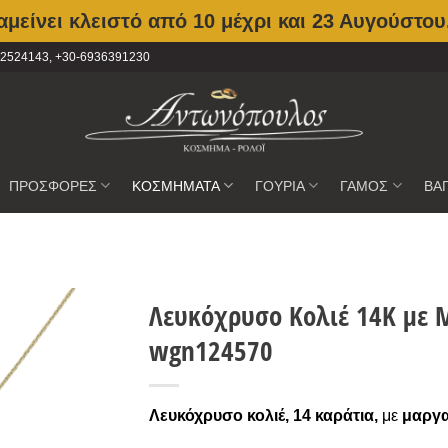
μείνει κλειστό από 10 μέχρι και 23 Αυγούστου
2102524143, +30-6936391230
ΠΡΟΣΦΟΡΕΣ
ΚΟΣΜΗΜΑΤΑ
ΓΟΥΡΙΑ
ΓΑΜΟΣ
ΒΑ
Λευκόχρυσο Κολιέ 14Κ με Μ
wgn124570
Προσθήκη
στην
Wishlist
Λευκόχρυσο κολιέ, 14 καράτια,
με
μαργα