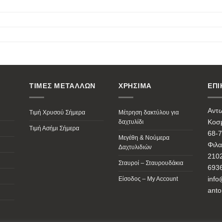
ΤΙΜΕΣ ΜΕΤΑΛΛΩΝ
ΧΡΗΣΙΜΑ
ΕΠΙ
Αντ
Τιμή Χρυσού Σήμερα
Μέτρηση δακτύλου για
Κοσμ
δαχτυλίδι
Τιμή Ασήμι Σήμερα
68-7
Μεγέθη & Νούμερα
Φιλα
Δαχτυλιδιών
210
Σταυροί – Σταυρουδάκια
693
info
Είσοδος – My Account
anto