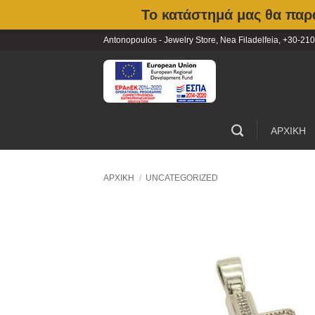
Το κατάστημά μας θα παρα
Skip
Antonopoulos - Jewelry Store, Nea Filadelfeia, +30-
to
content
ΑΡΧΙΚΗ
ΑΡΧΙΚΉ
/
UNCATEGORIZED