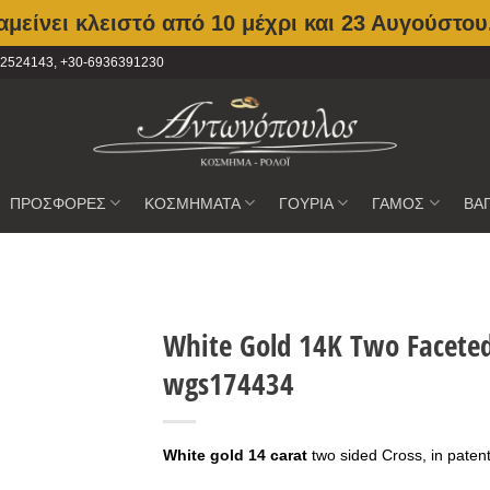
μείνει κλειστό από 10 μέχρι και 23 Αυγούστου
2102524143, +30-6936391230
ΠΡΟΣΦΟΡΕΣ
ΚΟΣΜΗΜΑΤΑ
ΓΟΥΡΙΑ
ΓΑΜΟΣ
ΒΑ
White Gold 14K Two Faceted
wgs174434
Προσθήκη
στην
Wishlist
White gold 14 carat
two sided Cross, in paten