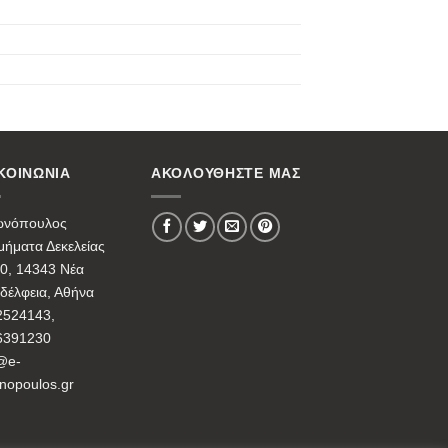
ΚΟΙΝΩΝΙΑ
ΑΚΟΛΟΥΘΗΣΤΕ ΜΑΣ
ωνόπουλος
ήματα Δεκελείας
0, 14343 Νέα
δέλφεια, Αθήνα
2524143,
6391230
@e-
nopoulos.gr