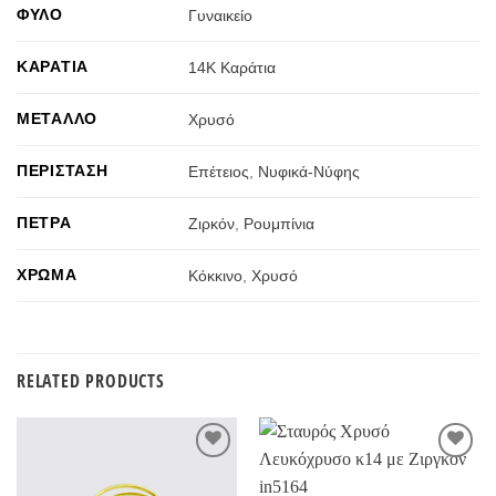
ΦΎΛΟ
Γυναικείο
ΚΑΡΆΤΙΑ
14Κ Καράτια
ΜΈΤΑΛΛΟ
Χρυσό
ΠΕΡΊΣΤΑΣΗ
Επέτειος
,
Νυφικά-Νύφης
ΠΈΤΡΑ
Ζιρκόν
,
Ρουμπίνια
ΧΡΏΜΑ
Κόκκινο
,
Χρυσό
RELATED PRODUCTS
Προσθήκη
Προσθήκη
στην
στην