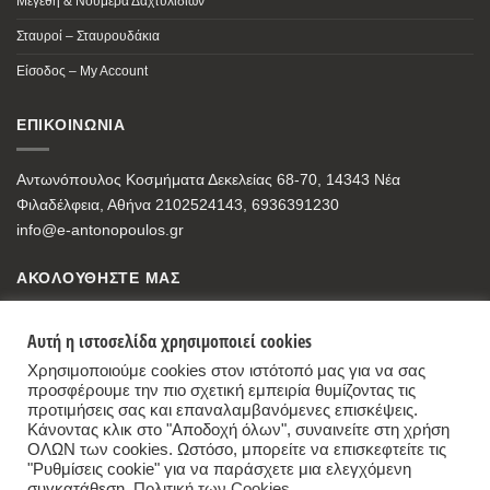
Μεγέθη & Νούμερα Δαχτυλιδιών
Σταυροί – Σταυρουδάκια
Είσοδος – My Account
ΕΠΙΚΟΙΝΩΝΙΑ
Αντωνόπουλος Κοσμήματα Δεκελείας 68-70, 14343 Νέα
Φιλαδέλφεια, Αθήνα 2102524143, 6936391230
info@e-antonopoulos.gr
ΑΚΟΛΟΥΘΗΣΤΕ ΜΑΣ
Αυτή η ιστοσελίδα χρησιμοποιεί cookies
Χρησιμοποιούμε cookies στον ιστότοπό μας για να σας
προσφέρουμε την πιο σχετική εμπειρία θυμίζοντας τις
προτιμήσεις σας και επαναλαμβανόμενες επισκέψεις.
Κάνοντας κλικ στο "Αποδοχή όλων", συναινείτε στη χρήση
ΟΛΩΝ των cookies. Ωστόσο, μπορείτε να επισκεφτείτε τις
"Ρυθμίσεις cookie" για να παράσχετε μια ελεγχόμενη
συγκατάθεση.
Πολιτική των Cookies