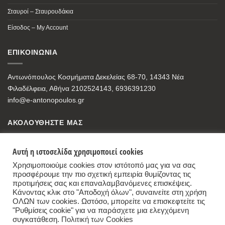
Σταυροί – Σταυρουδάκια
Είσοδος – My Account
ΕΠΙΚΟΙΝΩΝΙΑ
Αντωνόπουλος Κοσμήματα Δεκελείας 68-70, 14343 Νέα
Φιλαδέλφεια, Αθήνα 2102524143, 6936391230
info@e-antonopoulos.gr
ΑΚΟΛΟΥΘΗΣΤΕ ΜΑΣ
Αυτή η ιστοσελίδα χρησιμοποιεί cookies
Χρησιμοποιούμε cookies στον ιστότοπό μας για να σας
προσφέρουμε την πιο σχετική εμπειρία θυμίζοντας τις
προτιμήσεις σας και επαναλαμβανόμενες επισκέψεις.
Κάνοντας κλικ στο "Αποδοχή όλων", συναινείτε στη χρήση
ΟΛΩΝ των cookies. Ωστόσο, μπορείτε να επισκεφτείτε τις
"Ρυθμίσεις cookie" για να παράσχετε μια ελεγχόμενη
συγκατάθεση.
Πολιτική των Cookies