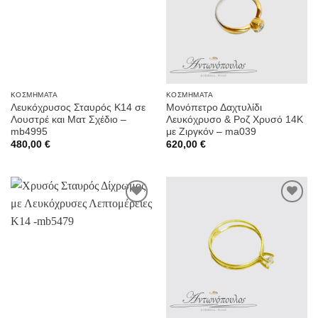
ΚΟΣΜΉΜΑΤΑ
ΚΟΣΜΉΜΑΤΑ
Λευκόχρυσος Σταυρός Κ14 σε
Μονόπετρο Δαχτυλίδι
Λουστρέ και Ματ Σχέδιο –
Λευκόχρυσο & Ροζ Χρυσό 14Κ
mb4995
με Ζιργκόν – ma039
480,00
€
620,00
€
Προσθήκη
Προσθήκη
στην
στην
Wishlist
Wishlist