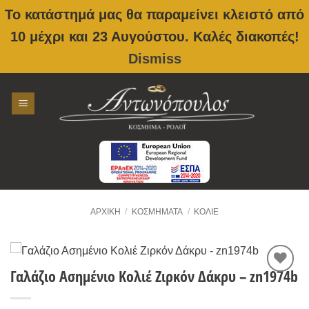
Το κατάστημά μας θα παραμείνει κλειστό από
10 μέχρι και 23 Αυγούστου. Καλές διακοπές!
Dismiss
Skip
to
content
ΑΡΧΙΚΉ
/
ΚΟΣΜΉΜΑΤΑ
/
ΚΟΛΙΈ
Γαλάζιο Ασημένιο Κολιέ Ζιρκόν Δάκρυ – zn1974b
Προσθήκη
στην