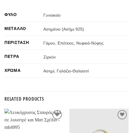
ΦΎΛΟ
Γυναικείο
ΜΈΤΑΛΛΟ
Ασημένιο (Ασήμι 925)
ΠΕΡΊΣΤΑΣΗ
Γάμου
,
Επέτειος
,
Νυφικά-Νύφης
ΠΈΤΡΑ
Ζιρκόν
ΧΡΏΜΑ
Ασημί
,
Γαλάζιο-Θαλασσί
RELATED PRODUCTS
Προσθήκη
Προσθήκη
στην
στην
Wishlist
Wishlist