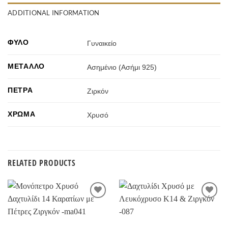
ADDITIONAL INFORMATION
ΦΎΛΟ
Γυναικείο
ΜΈΤΑΛΛΟ
Ασημένιο (Ασήμι 925)
ΠΈΤΡΑ
Ζιρκόν
ΧΡΏΜΑ
Χρυσό
RELATED PRODUCTS
Προσθήκη
Προσθήκη
στην
στην
Wishlist
Wishlist