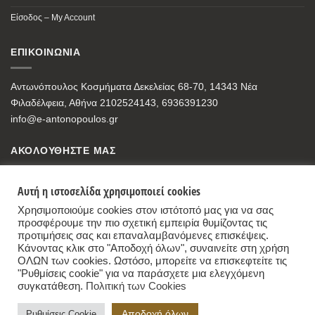
Είσοδος – My Account
ΕΠΙΚΟΙΝΩΝΙΑ
Αντωνόπουλος Κοσμήματα Δεκελείας 68-70, 14343 Νέα
Φιλαδέλφεια, Αθήνα 2102524143, 6936391230
info@e-antonopoulos.gr
ΑΚΟΛΟΥΘΗΣΤΕ ΜΑΣ
Αυτή η ιστοσελίδα χρησιμοποιεί cookies
Χρησιμοποιούμε cookies στον ιστότοπό μας για να σας
προσφέρουμε την πιο σχετική εμπειρία θυμίζοντας τις
προτιμήσεις σας και επαναλαμβανόμενες επισκέψεις.
Κάνοντας κλικ στο "Αποδοχή όλων", συναινείτε στη χρήση
ΟΛΩΝ των cookies. Ωστόσο, μπορείτε να επισκεφτείτε τις
"Ρυθμίσεις cookie" για να παράσχετε μια ελεγχόμενη
συγκατάθεση.
Πολιτική των Cookies
Antonopoulos Jewelry Store
,
68-70, Dekelias Str, 14343 Nea Filadelfia, Athens
Αποδοχή όλων
Ρυθμίσεις Cookie