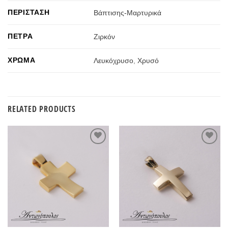
ΠΕΡΊΣΤΑΣΗ
Βάπτισης-Μαρτυρικά
ΠΈΤΡΑ
Ζιρκόν
ΧΡΏΜΑ
Λευκόχρυσο
,
Χρυσό
RELATED PRODUCTS
Προσθήκη
Προσθήκη
στην
στην
Wishlist
Wishlist