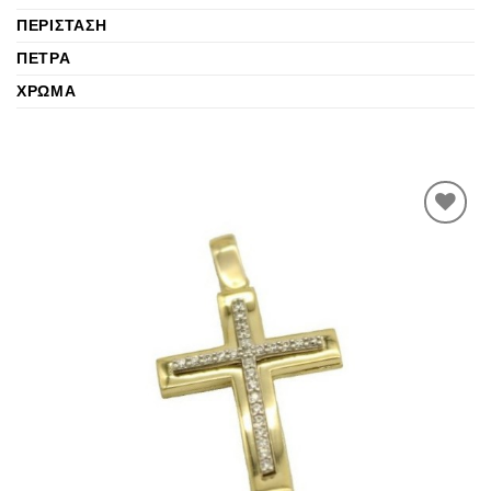
ΠΕΡΊΣΤΑΣΗ
ΠΈΤΡΑ
ΧΡΏΜΑ
Προσθήκη
στην
Wishlist