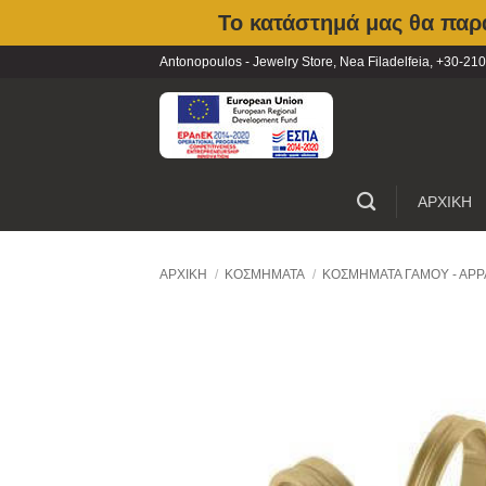
Το κατάστημά μας θα παρα
Skip
Antonopoulos - Jewelry Store, Nea Filadelfeia, +30-
to
content
ΑΡΧΙΚΗ
ΑΡΧΙΚΉ
/
ΚΟΣΜΉΜΑΤΑ
/
ΚΟΣΜΉΜΑΤΑ ΓΆΜΟΥ - ΑΡΡ