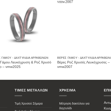
Προσθήκη
Προσθ
στην
στην
Wishlist
Wishli
 ΓΆΜΟΥ - ΔΑΧΤΥΛΊΔΙΑ ΑΡΡΑΒΏΝΩΝ
ΒΈΡΕΣ ΓΆΜΟΥ - ΔΑΧΤΥΛΊΔΙΑ ΑΡΡΑΒΏ
 Γάμου Λευκόχρυση & Ροζ Χρυσό
Βέρες Ροζ Χρυσές Λευκόχρυσες –
ιο – vmw2025
vmw2007
ΤΙΜΕΣ ΜΕΤΑΛΛΩΝ
ΧΡΗΣΙΜΑ
ΕΠΙ
Αντ
Τιμή Χρυσού Σήμερα
Μέτρηση δακτύλου για
Κοσμ
δαχτυλίδι