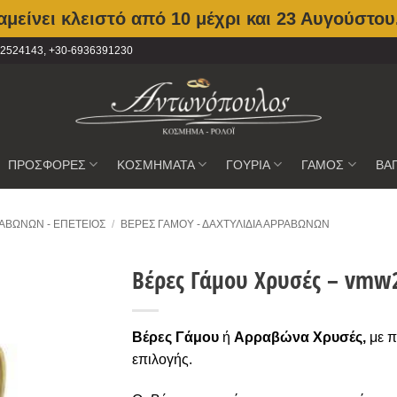
μείνει κλειστό από 10 μέχρι και 23 Αυγούστου
2102524143, +30-6936391230
ΠΡΟΣΦΟΡΕΣ
ΚΟΣΜΗΜΑΤΑ
ΓΟΥΡΙΑ
ΓΑΜΟΣ
ΒΑ
ΑΒΏΝΩΝ - ΕΠΈΤΕΙΟΣ
/
ΒΈΡΕΣ ΓΆΜΟΥ - ΔΑΧΤΥΛΊΔΙΑ ΑΡΡΑΒΏΝΩΝ
Βέρες Γάμου Χρυσές – vmw
Προσθήκη
στην
Βέρες Γάμου
ή
Αρραβώνα
Χρυσές
,
με 
Wishlist
επιλογής.