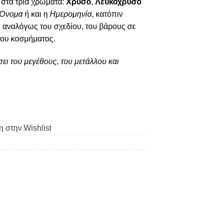
στα τρία χρώματα:
Χρυσό
,
Λευκόχρυσο
Όνομα
ή και η
Ημερομηνία
, κατόπιν
ι αναλόγως του σχεδίου, του βάρους σε
του κοσμήματος.
ει του μεγέθους, του μετάλλου και
 στην Wishlist