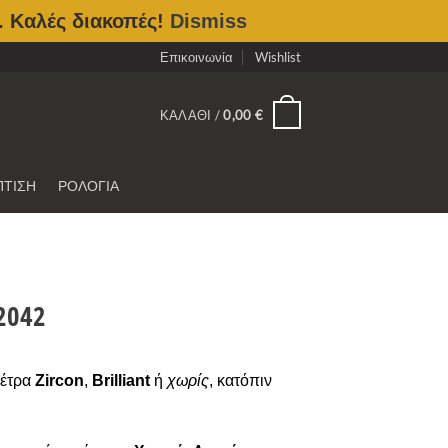
. Καλές διακοπές!
Dismiss
Επικοινωνία
Wishlist
0
ΚΑΛΆΘΙ /
0,00
€
ΠΤΙΣΗ
ΡΟΛΟΓΙΑ
2042
πέτρα
Zircon
,
Brilliant
ή
χωρίς
, κατόπιν