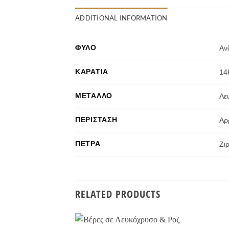
ADDITIONAL INFORMATION
ΦΎΛΟ
Αν
ΚΑΡΆΤΙΑ
14
ΜΈΤΑΛΛΟ
Λε
ΠΕΡΊΣΤΑΣΗ
Αρ
ΠΈΤΡΑ
Ζι
RELATED PRODUCTS