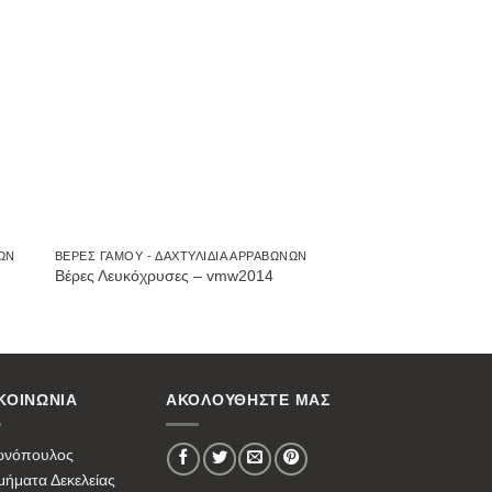
ήκη
Προσθήκη
στην
st
Wishlist
ΝΩΝ
ΒΈΡΕΣ ΓΆΜΟΥ - ΔΑΧΤΥΛΊΔΙΑ ΑΡΡΑΒΏΝΩΝ
Βέρες Λευκόχρυσες – vmw2014
ΚΟΙΝΩΝΙΑ
ΑΚΟΛΟΥΘΗΣΤΕ ΜΑΣ
ωνόπουλος
ήματα Δεκελείας