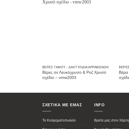
Προσθήκη
στην
Wishlist
ΒΈΡΕΣ ΓΆΜΟΥ - ΔΑΧΤΥΛΊΔΙΑ ΑΡΡΑΒΏΝΩΝ
ΒΈΡΕΣ
Βέρες σε Λευκόχρυσο & Ροζ Χρυσό
Βέρα
σχέδιο – vmw2003
σχέδ
ΣΧΕΤΙΚΑ ΜΕ ΕΜΑΣ
INFO
Το Κοσμηματοπωλείο
Βρείτε μας στον Χάρτη