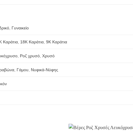
δρικό
,
Γυναικείο
Κ Καράτια
,
18Κ Καράτια
,
9Κ Καράτια
υκόχρυσο
,
Ροζ χρυσό
,
Χρυσό
ραβώνα
,
Γάμου
,
Νυφικά-Νύφης
ρκόν