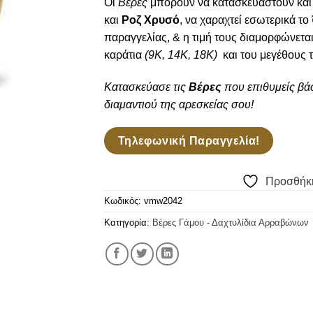
Οι
Βέρες
μπορούν να κατασκευαστούν και 
και
Ροζ Χρυσό
, να χαραχτεί εσωτερικά το
παραγγελίας, & η τιμή τους διαμορφώνετα
καράτια
(9Κ, 14Κ, 18Κ)
και του μεγέθους 
Κατασκεύασε τις
Βέρες
που επιθυμείς βάσ
διαμαντιού της αρεσκείας σου!
Τηλεφωνική Παραγγελία!
Προσθήκη
Κωδικός:
vmw2042
Κατηγορία:
Βέρες Γάμου - Δαχτυλίδια Αρραβώνων