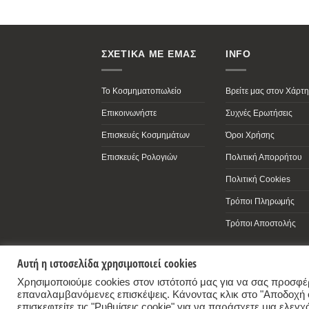
ΣΧΕΤΙΚΑ ΜΕ ΕΜΑΣ
INFO
Το Κοσμηματοπωλείο
Βρείτε μας στον Χάρτη
Επικοινωνήστε
Συχνές Ερωτήσεις
Επισκευές Κοσμημάτων
Όροι Χρήσης
Επισκευές Ρολογιών
Πολιτική Απορρήτου
Πολιτική Cookies
Τρόποι Πληρωμής
Τρόποι Αποστολής
Αυτή η ιστοσελίδα χρησιμοποιεί cookies
Antonopoulos Jewelry Store
,
68-70, Dekelias Str, 14343 Nea Filadelfia, Athe
Χρησιμοποιούμε cookies στον ιστότοπό μας για να σας προσφέρο
επαναλαμβανόμενες επισκέψεις. Κάνοντας κλικ στο "Αποδοχή 
+30-2102524143 - +30-6936391230 - info@e-a
επισκεφτείτε τις "Ρυθμίσεις cookie" για να παράσχετε μια ελε