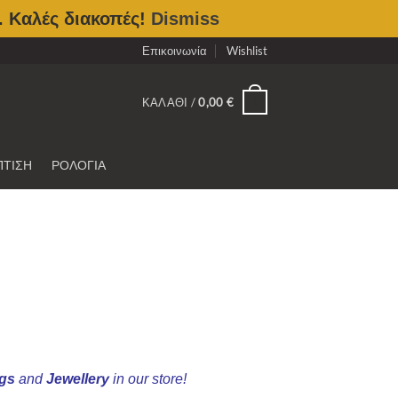
. Καλές διακοπές!
Dismiss
Επικοινωνία
Wishlist
0
ΚΑΛΆΘΙ /
0,00
€
ΠΤΙΣΗ
ΡΟΛΟΓΙΑ
ngs
and
Jewellery
in our store!