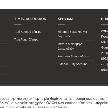
ΤΙΜΕΣ ΜΕΤΑΛΛΩΝ
ΧΡΗΣΙΜΑ
ΕΠΙ
Αντ
Τιμή Χρυσού Σήμερα
Μέτρηση δακτύλου για
Κοσμ
δαχτυλίδι
Τιμή Ασήμι Σήμερα
68-7
Μεγέθη & Νούμερα
Φιλα
Δαχτυλιδιών
210
Σταυροί – Σταυρουδάκια
693
info
Είσοδος – My Account
anto
ns
υμε την πιο σχετική εμπειρία θυμίζοντας τις προτιμήσεις σας και
όλων", συναινείτε στη χρήση ΟΛΩΝ των cookies. Ωστόσο, μπορείτε
ntonopoulos.gr
γχόμενη συγκατάθεση.
Πολιτική των Cookies