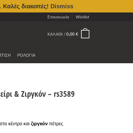
. Καλές διακοπές!
Dismiss
Επικοινωνία
Wishlist
0
ΚΑΛΆΘΙ /
0,00
€
ΠΤΙΣΗ
ΡΟΛΟΓΙΑ
ίρι & Ζιργκόν – rs3589
στο κέντρο και
ζιργκόν
πέτρες