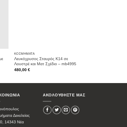
st
Wishlist
ΚΟΣΜΉΜΑΤΑ
με
Λευκόχρυσος Σταυρός Κ14 σε
Λουστρέ και Ματ Σχέδιο – mb4995
480,00
€
ΚΟΙΝΩΝΙΑ
ΑΚΟΛΟΥΘΗΣΤΕ ΜΑΣ
ωνόπουλος
ήματα Δεκελείας
0, 14343 Νέα