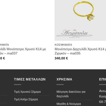
Wishlist
Wishli
ΉΜΑΤΑ
ΚΟΣΜΉΜΑΤΑ
υλίδι Μονόπετρο Χρυσό Κ14 με
Μονόπετρο Δαχτυλίδι Χρυσό Κ14 
κόν – ma037
Ζιργκόν – ma035
00
€
340,00
€
ΤΙΜΕΣ ΜΕΤΑΛΛΩΝ
ΧΡΗΣΙΜΑ
ΕΠΙ
Αντ
Τιμή Χρυσού Σήμερα
Μέτρηση δακτύλου για
Κοσμ
δαχτυλίδι
Τιμή Ασήμι Σήμερα
68-7
Μεγέθη & Νούμερα