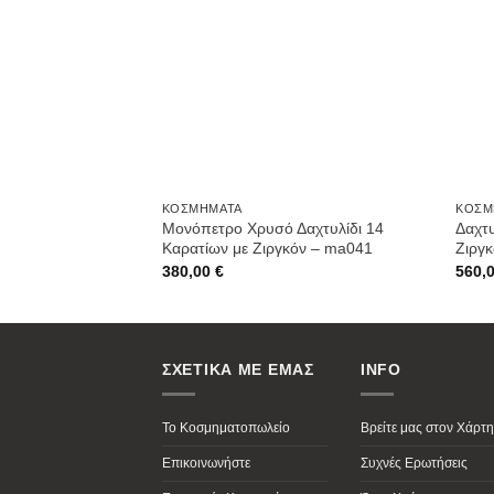
Wishlist
ΚΟΣΜΉΜΑΤΑ
ΚΟΣΜ
Μονόπετρο Χρυσό Δαχτυλίδι 14
Δαχτ
Καρατίων με Ζιργκόν – ma041
Ζιργ
380,00
€
560,
ΣΧΕΤΙΚΑ ΜΕ ΕΜΑΣ
INFO
Το Κοσμηματοπωλείο
Βρείτε μας στον Χάρτη
Επικοινωνήστε
Συχνές Ερωτήσεις