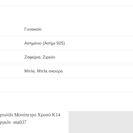
Γυναικείο
Ασημένιο (Ασήμι 925)
Ζαφείρια
,
Ζιρκόν
Μπλε
,
Μπλε σκούρο
Προσθήκη
Προσθ
στην
στην