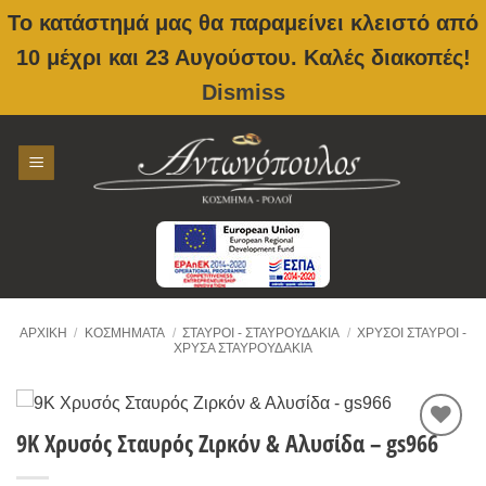
Το κατάστημά μας θα παραμείνει κλειστό από
10 μέχρι και 23 Αυγούστου. Καλές διακοπές!
Dismiss
Skip
to
content
ΑΡΧΙΚΉ
/
ΚΟΣΜΉΜΑΤΑ
/
ΣΤΑΥΡΟΊ - ΣΤΑΥΡΟΥΔΆΚΙΑ
/
ΧΡΥΣΟΙ ΣΤΑΥΡΟΊ -
ΧΡΥΣΆ ΣΤΑΥΡΟΥΔΆΚΙΑ
9Κ Χρυσός Σταυρός Ζιρκόν & Αλυσίδα – gs966
Προσθήκη
στην