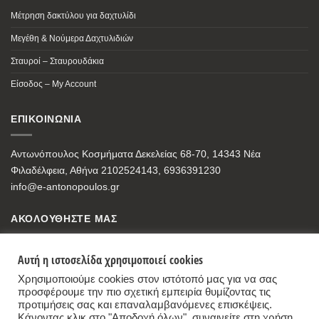
Μέτρηση δακτύλου για δαχτυλίδι
Μεγέθη & Νούμερα Δαχτυλιδιών
Σταυροί – Σταυρουδάκια
Είσοδος – My Account
ΕΠΙΚΟΙΝΩΝΙΑ
Αντωνόπουλος Κοσμήματα Δεκελείας 68-70, 14343 Νέα
Φιλαδέλφεια, Αθήνα 2102524143, 6936391230
info@e-antonopoulos.gr
ΑΚΟΛΟΥΘΗΣΤΕ ΜΑΣ
Αυτή η ιστοσελίδα χρησιμοποιεί cookies
Χρησιμοποιούμε cookies στον ιστότοπό μας για να σας
προσφέρουμε την πιο σχετική εμπειρία θυμίζοντας τις
προτιμήσεις σας και επαναλαμβανόμενες επισκέψεις.
Κάνοντας κλικ στο "Αποδοχή όλων", συναινείτε στη χρήση