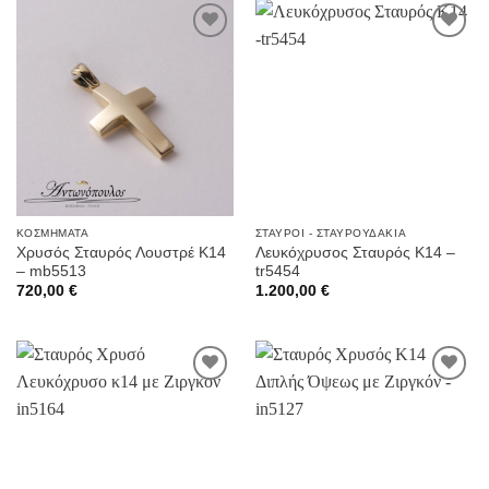
Προσθήκη
Προσθήκη
στην
στην
Wishlist
Wishlist
ΚΟΣΜΉΜΑΤΑ
ΣΤΑΥΡΟΊ - ΣΤΑΥΡΟΥΔΆΚΙΑ
Χρυσός Σταυρός Λουστρέ Κ14
Λευκόχρυσος Σταυρός K14 –
– mb5513
tr5454
720,00
€
1.200,00
€
Προσθήκη
Προσθήκη
στην
στην
Wishlist
Wishlist