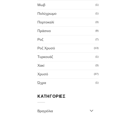
Μωβ
(1)
Πολύχρωμο
(1)
Πορτοκαλί
(3)
Πράσινο
(9)
Ροζ
(7)
Ροζ Χρυσό
(13)
Τυρκουάζ
(1)
Χακί
(3)
Χρυσό
(37)
Ώχρα
(1)
ΚΑΤΗΓΟΡΊΕΣ
Βραχιόλια