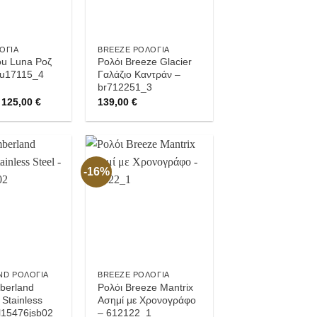
ΌΓΙΑ
BREEZE ΡΟΛΌΓΙΑ
ou Luna Ροζ
Ρολόι Breeze Glacier
ju17115_4
Γαλάζιο Καντράν –
br712251_3
Original
Current
125,00
€
139,00
€
price
price
was:
is:
139,00 €.
125,00 €.
-16%
Προσθήκη
Προσθήκη
στην
στην
Wishlist
Wishlist
ND ΡΟΛΌΓΙΑ
BREEZE ΡΟΛΌΓΙΑ
berland
Ρολόι Breeze Mantrix
Stainless
Ασημί με Χρονογράφο
bl15476jsb02
– 612122_1