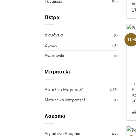
Γυναικείο
(66)
b
1
Πέτρα
Διαμάντια
(1)
-10
Ζιρκόν
(11)
Swarovski
(6)
Μπρασελέ
J
Ρο
Ατσάλινο Μπρασελέ
(107)
Χ
Μεταλλικό Μπρασελέ
j
(1)
1
Λουράκι
Δερμάτινο Λουράκι
(27)