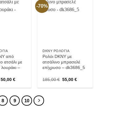
-70%
Προσθήκη
Προσθήκη
στην
στην
Wishlist
Wishlist
ΌΓΙΑ
DKNY ΡΟΛΌΓΙΑ
NY από
Ρολόι DKNY με
ο ατσάλι με
ατσάλινο μπρασελέ
 λουράκι –
επίχρυσο – dk3686_5
Original
Current
Original
Current
50,00
€
185,00
€
55,00
€
price
price
price
price
was:
is:
was:
is:
165,00 €.
50,00 €.
185,00 €.
55,00 €.
8
9
10