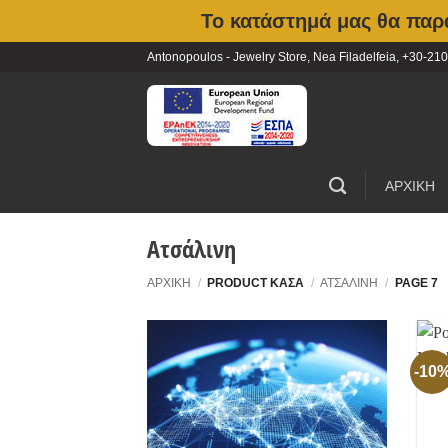
Το κατάστημά μας θα παρα
Skip
Antonopoulos - Jewelry Store, Nea Filadelfeia, +30-
to
content
ΑΡΧΙΚΗ
Ατσάλινη
ΑΡΧΙΚΉ
/
PRODUCT ΚΆΣΑ
/
ΑΤΣΆΛΙΝΗ
/
PAGE 7
-10