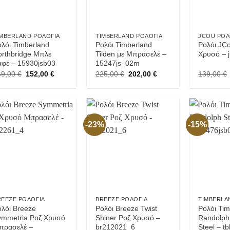
IMBERLAND ΡΟΛΌΓΙΑ
TIMBERLAND ΡΟΛΌΓΙΑ
JCOU ΡΟΛ
λόι Timberland
Ρολόι Timberland
Ρολόι JC
orthbridge Μπλε
Tilden με Μπρασελέ –
Χρυσό – 
αφέ – 15930jsb03
15247js_02m
Original
Current
Original
Current
69,00
€
152,00
€
225,00
€
202,00
€
139,00
€
price
price
price
price
was:
is:
was:
is:
169,00 €.
152,00 €.
225,00 €.
202,00 €.
-23%
-15%
Προσθήκη
Προσθήκη
στην
στην
Wishlist
Wishlist
REEZE ΡΟΛΌΓΙΑ
BREEZE ΡΟΛΌΓΙΑ
TIMBERLA
ολόι Breeze
Ρολόι Breeze Twist
Ρολόι Tim
ymmetria Ροζ Χρυσό
Shiner Ροζ Χρυσό –
Randolph 
πρασελέ –
br212021_6
Steel – t