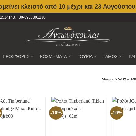
μείνει κλειστό από 10 μέχρι και 23 Αυγούστου
2102524143, +30-6936391230
ΠΡΟΣΦΟΡΕΣ
ΚΟΣΜΗΜΑΤΑ
ΓΟΥΡΙΑ
ΓΑΜΟΣ
ΒΑ
Showing 97–112 of 148 
%
-10%
-10%
Προσθήκη
Προσθήκη
στην
στην
Wishlist
Wishlist