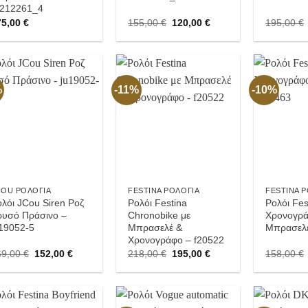
r212261_4
Original
Current
75,00
€
155,00
€
120,00
€
195,00
€
price
price
was:
is:
155,00 €.
120,00 €.
%
-11%
-10%
Προσθήκη
Προσθήκη
στην
στην
Wishlist
Wishlist
COU ΡΟΛΌΓΙΑ
FESTINA ΡΟΛΌΓΙΑ
FESTINA 
λόι JCou Siren Ροζ
Ρολόι Festina
Ρολόι Fes
ρυσό Πράσινο –
Chronobike με
Χρονογρ
u19052-5
Μπρασελέ &
Μπρασελέ
Χρονογράφο – f20522
Original
Current
Original
Current
69,00
€
152,00
€
218,00
€
195,00
€
158,00
€
price
price
price
price
was:
is:
was:
is:
169,00 €.
152,00 €.
218,00 €.
195,00 €.