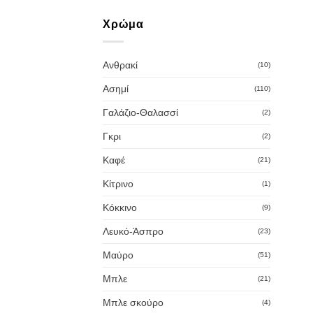
Χρώμα
Ανθρακί
(10)
Ασημί
(110)
Γαλάζιο-Θαλασσί
(2)
Γκρι
(2)
Καφέ
(21)
Κίτρινο
(1)
Κόκκινο
(9)
Λευκό-Άσπρο
(23)
Μαύρο
(51)
Μπλε
(21)
Μπλε σκούρο
(4)