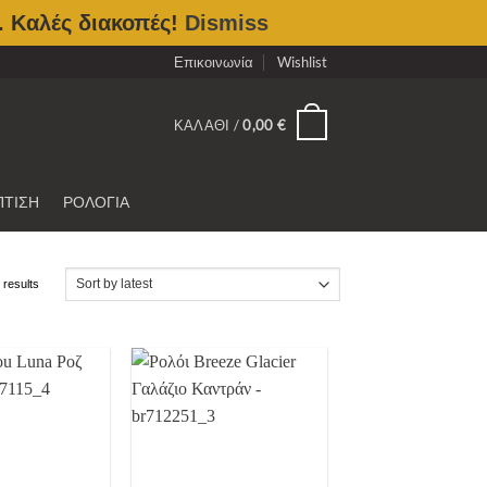
. Καλές διακοπές!
Dismiss
Επικοινωνία
Wishlist
0
ΚΑΛΆΘΙ /
0,00
€
ΠΤΙΣΗ
ΡΟΛΟΓΙΑ
Sorted
results
by
latest
Προσθήκη
Προσθήκη
στην
στην
Wishlist
Wishlist