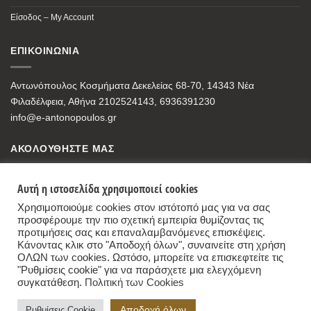
Είσοδος – My Account
ΕΠΙΚΟΙΝΩΝΙΑ
Αντωνόπουλος Κοσμήματα Δεκελείας 68-70, 14343 Νέα
Φιλαδέλφεια, Αθήνα 2102524143, 6936391230
info@e-antonopoulos.gr
ΑΚΟΛΟΥΘΗΣΤΕ ΜΑΣ
Αυτή η ιστοσελίδα χρησιμοποιεί cookies
Χρησιμοποιούμε cookies στον ιστότοπό μας για να σας
προσφέρουμε την πιο σχετική εμπειρία θυμίζοντας τις
προτιμήσεις σας και επαναλαμβανόμενες επισκέψεις.
Κάνοντας κλικ στο "Αποδοχή όλων", συναινείτε στη χρήση
ΟΛΩΝ των cookies. Ωστόσο, μπορείτε να επισκεφτείτε τις
"Ρυθμίσεις cookie" για να παράσχετε μια ελεγχόμενη
συγκατάθεση.
Πολιτική των Cookies
Antonopoulos Jewelry Store
,
68-70, Dekelias Str, 14343 Nea Filadelfia, Athens
Αποδοχή όλων
Ρυθμίσεις Cookie